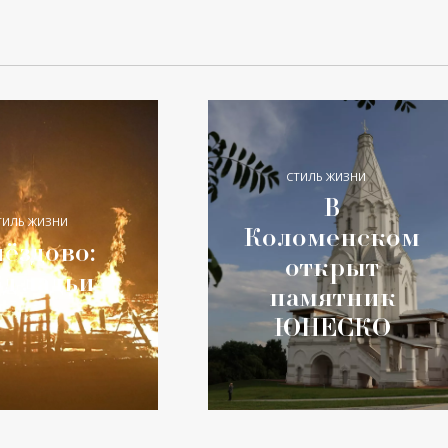
СТИЛЬ ЖИЗНИ
В
ТИЛЬ ЖИЗНИ
Коломенском
ёздово:
открыт
од ладьи
памятник
ЮНЕСКО