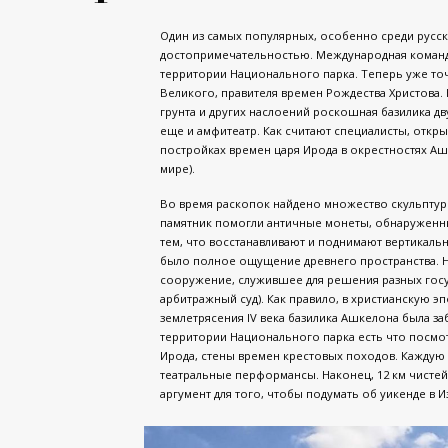
Один из самых популярных, особенно среди русск
достопримечательностью. Международная команда
территории Национального парка. Теперь уже точн
Великого, правителя времен Рождества Христова
грунта и других наслоений роскошная базилика д
еще и амфитеатр. Как считают специалисты, откр
постройках времен царя Ирода в окрестностях Аш
мире).
Во время раскопок найдено множество скульптур (
памятник помогли античные монеты, обнаруженны
тем, что восстанавливают и поднимают вертикальн
было полное ощущение древнего пространства. Н
сооружение, служившее для решения разных госу
арбитражный суд). Как правило, в христианскую э
землетрясения IV века базилика Ашкелона была з
территории Национального парка есть что посмо
Ирода, стены времен крестовых походов. Каждую
театральные перформансы. Наконец, 12 км чистей
аргумент для того, чтобы подумать об уикенде в И