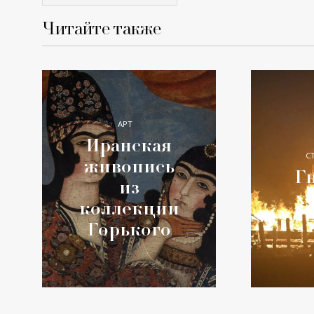
Читайте также
АРТ
Иранская
С
живопись
Гн
из
х
коллекции
Горького