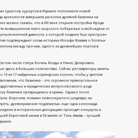
их туристов, курортов в Израиле пополнился новой
 археологов завершила раскопки древней базилики на
о можно сказать, что в ХХI веке открыта постройка Ирода
. На возвышенном плато морского побережья освобождена от
вухтысячелетней давности, к которой позднее был пристроен
ытия подтверждают слова историка Иосифа Флавия о богатых
келона (между прочим, одного из древнейших портов в
в том числе статуи богинь Исиды и Ники). Датировать
е здесь в больших количествах. Сейчас реставраторы заняты
о 15 из 17 найденных коринфских колонн, чтобы у зрителя
апомним, что базилика – это огромное прямоугольное
дарственных и юридических вопросов (своего рода
поху базилики превращались в храмы. Однако после
абыта. Впрочем, помимо новооткрытого шедевра, на
треть: древнеримские подземелья, еще одна колоннада
 неделю в исторических декорациях проходят концерты и
шей береговой линии в 50 милях от Тель-Авива – лучший
зраиле.