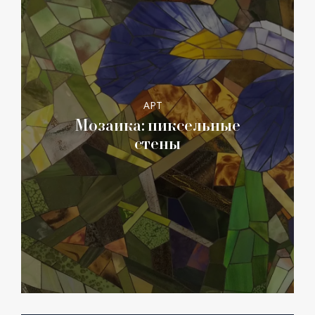
АРТ
Мозаика: пиксельные
стены