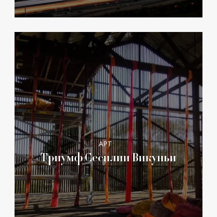
АРТ
Триумф Сесилии Викуньи