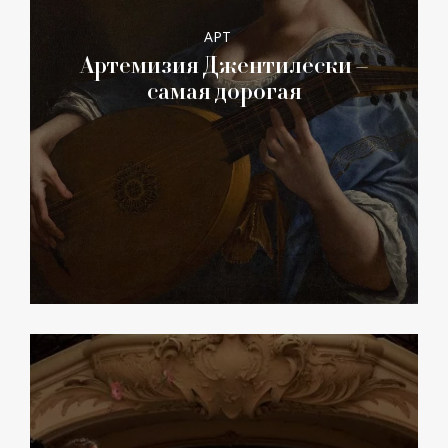
АРТ
Артемизия Джентилески –
самая дорогая