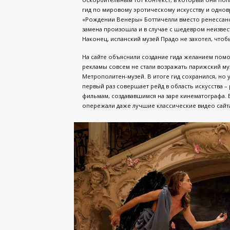
гид по мировому эротическому искусству и однов
«Рождении Венеры» Боттичелли вместо ренессанс
замена произошла и в случае с шедевром неизвестно
Наконец, испанский музей Прадо не захотел, что
На сайте объяснили создание гида желанием помо
рекламы совсем не стали возражать парижский му
Метрополитен-музей. В итоге гид сохранился, но у
первый раз совершает рейд в область искусства –
фильмам, создававшимся на заре кинематографа.
опережали даже лучшие классические видео сайта