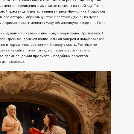
ременно переиначил знаменитые картины на свой лад. Так, в
ной красавицы была вставлена актриса Чиччолина. Подобная
го автора «Габриэль д’Эстре с сестрой» (XVI в.) из Лувра.
бы порноактриса заменила «Маху обнаженную» с картины Гойи.
чь музеям и привлечь к ним новую аудиторию. Против такой
зей Орсе, Лондонская национальная галерея и нью-йоркский
же в порезанном состоянии. К слову сказать, Pornhab не
 ранее на сайте появился гид по первым эротическим
 Во время пандемии просмотры подобных проектов
 для взрослых.