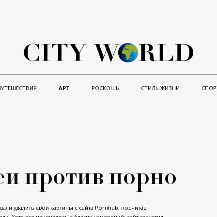
ПУТЕШЕСТВИЯ
АРТ
РОСКОШЬ
СТИЛЬ ЖИЗНИ
СПОР
еи против порно
вали удалить свои картины с сайта Pornhub, посчитав
ли. Хотя все начиналось с благих намерений: сайт запустил