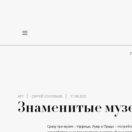
АРТ
СЕРГЕЙ СОЛОВЬЕВ
17.08.2021
Знаменитые муз
Сразу три музея – Уффици, Лувр и Прадо – потребо
оскорбительным тот контекст, в который они попа