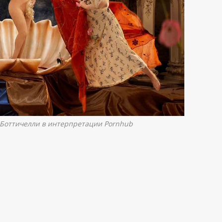
Боттичелли в интерпретации Pornhub