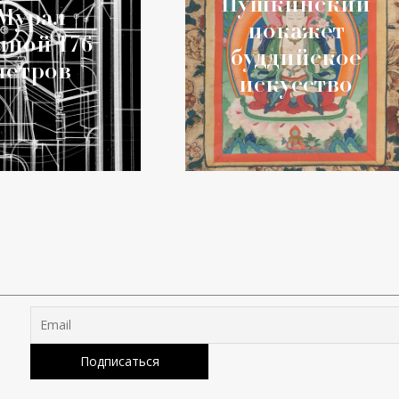
Пушкинский
Мурал
покажет
иной 176
буддийское
метров
искусство