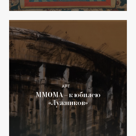
АРТ
ММОМА – к юбилею
«Лужников»