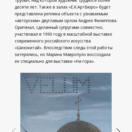
трубы», над которой художник трудился более
десяти лет. Также в залах «Е.К.АртБюро» будет
представлена реплика объекта с узнаваемым
«авторским» двуглавым орлом Андрея Филиппова.
Оригинал, сделанный супругами совместно,
участвовал в 1990 году в масштабной выставке
современного российского искусства
«Шизокитай». Впоследствии следы этой работы
затерялись, но Марина Мавропуло воссоздала
ее специально для выставки «На-гора».