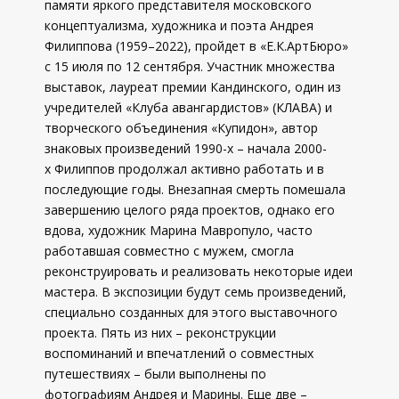
памяти яркого представителя московского
концептуализма, художника и поэта Андрея
Филиппова (1959–2022), пройдет в «Е.К.АртБюро»
с 15 июля по 12 сентября. Участник множества
выставок, лауреат премии Кандинского, один из
учредителей «Клуба авангардистов» (КЛАВА) и
творческого объединения «Купидон», автор
знаковых произведений 1990-х – начала 2000-
х Филиппов продолжал активно работать и в
последующие годы. Внезапная смерть помешала
завершению целого ряда проектов, однако его
вдова, художник Марина Мавропуло, часто
работавшая совместно с мужем, смогла
реконструировать и реализовать некоторые идеи
мастера. В экспозиции будут семь произведений,
специально созданных для этого выставочного
проекта. Пять из них – реконструкции
воспоминаний и впечатлений о совместных
путешествиях – были выполнены по
фотографиям Андрея и Марины. Еще две –