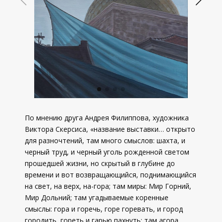
По мнению друга Андрея Филиппова, художника
Виктора Скерсиса, «название выставки… открыто
для разночтений, там много смыслов: шахта, и
черный труд, и черный уголь рожденной светом
прошедшей жизни, но скрытый в глубине до
времени и вот возвращающийся, поднимающийся
на свет, на верх, на-гора; там миры: Мир Горний,
Мир Дольний; там угадываемые коренные
смыслы: гора и горечь, горе горевать, и город
городить, гореть и гарью пахнуть; там агора