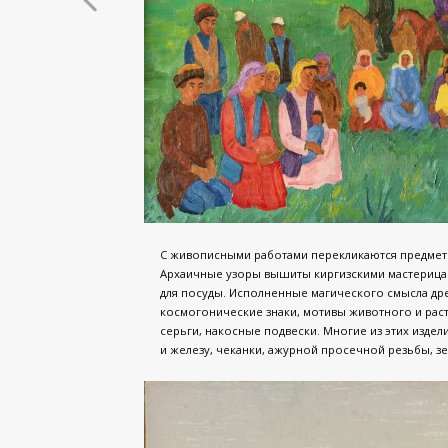
С живописными работами перекликаются предметы 
Архаичные узоры вышиты киргизскими мастерицами
для посуды. Исполненные магического смысла дре
космогонические знаки, мотивы животного и раст
серьги, накосные подвески. Многие из этих изде
и железу, чеканки, ажурной просечной резьбы, зе