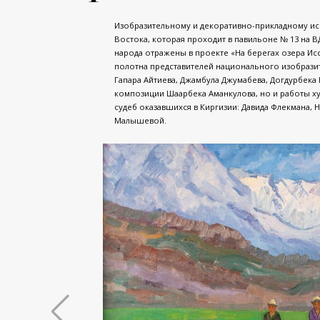
Изобразительному и декоративно-прикладному иск
Востока, которая проходит в павильоне № 13 на В
народа отражены в проекте «На берегах озера Ис
полотна представителей национального изобразит
Гапара Айтиева, Джамбула Джумабева, Догдурбека 
композиции Шаарбека Аманкулова, но и работы ху
судеб оказавшихся в Киргизии: Давида Флекмана, 
Малышевой.