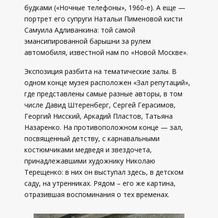
будками («Ночные телефоны», 1960-е). А еще —
портрет его супруги Натальи Пименовой кисти
Самуила Адливанкина: той самой
эмансипированной барышни за рулем
автомобиля, известной нам по «Новой Москве».
Экспозиция разбита на тематические залы. В
одном конце музея расположен «Зал репутаций»,
где представлены самые разные авторы, в том
числе Давид Штеренберг, Сергей Герасимов,
Георгий Нисский, Аркадий Пластов, Татьяна
Назаренко. На противоположном конце — зал,
посвященный детству, с карнавальными
костюмчиками медведя и звездочета,
принадлежавшими художнику Николаю
Терещенко: в них он выступал здесь, в детском
саду, на утренниках. Рядом – его же картина,
отразившая воспоминания о тех временах.