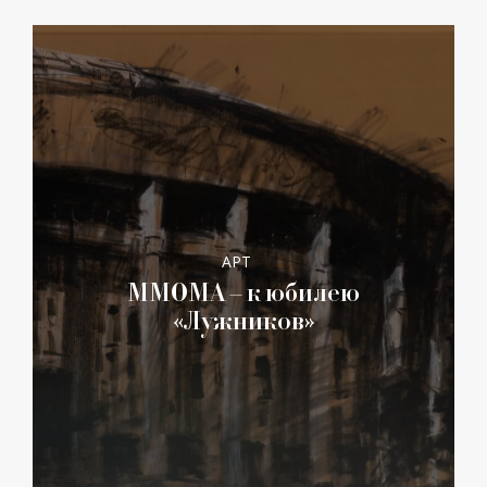
АРТ
ММОМА – к юбилею
«Лужников»