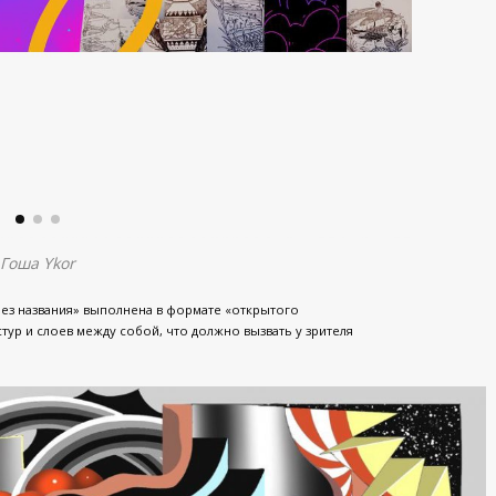
Гоша Ykor
Без названия» выполнена в формате «открытого
тур и слоев между собой, что должно вызвать у зрителя