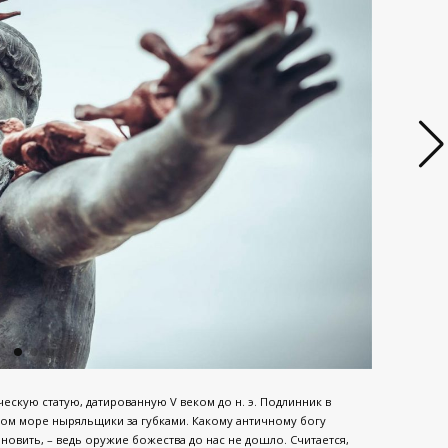
ескую статую, датированную V веком до н. э. Подлинник в
ком море ныряльщики за губками. Какому античному богу
овить, – ведь оружие божества до нас не дошло. Считается,