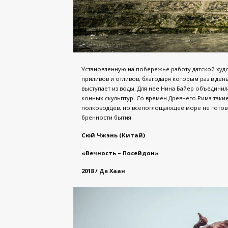
Установленную на побережье работу датской ху
приливов и отливов, благодаря которым раз в день
выступает из воды. Для нее Нина Байер объедин
конных скульптур. Со времен Древнего Рима так
полководцев, но всепоглощающее море не готово 
бренности бытия.
Сюй Чжэнь (Китай)
«Вечность – Посейдон»
2018 / Де Хаан