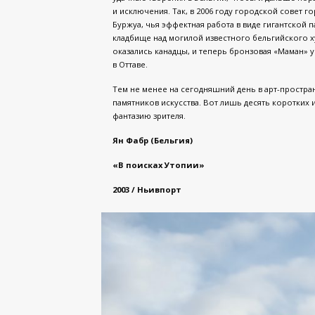
и исключения. Так, в 2006 году городской совет 
Буржуа, чья эффектная работа в виде гигантской 
кладбище над могилой известного бельгийского х
оказались канадцы, и теперь бронзовая «Маман» 
в Оттаве.
Тем не менее на сегодняшний день в арт-простра
памятников искусства. Вот лишь десять коротких 
фантазию зрителя.
Ян Фабр (Бельгия)
«В поисках Утопии»
2003 / Ньивпорт