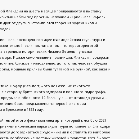
кой Фландрии на шесть месяцев превращаются в выставку
ткрытым небом под простым названием «Триеннале Бофор».
и друг от друга, выстраиваются творения художников и
людей.
Триеннале, посвященного идее взаимодействия скульптуры и
мозрительной, если помнить о том, что территория этой
а в границы исторических Нижних Земель – участка
 моря. И даже само название провинции, Фландрия, содержит
онятие, близкое к наводнению: до того как человек обуздал
ропы, мощные приливы были тут такой же рутиной, как закат и
ике. Бофор (Beaufort) – это не название какого-то
с в сторону британского адмирала и военного гидрографа,
а придумал и обосновал 12-балльную — от штиля до урагана –
ретение было представлено на первой в истории
в Брюсселе в 1853 году.
й темой этого фестиваля ленд-арта, который к ноябрю 2021-
триеннале коллекция парка скульптуры пополняется благодаря
аются договариваться с художниками и оставлять их наиболее
ажать воображение местных жителей и туристов. Хотя бывают