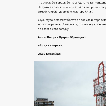
что это либо Зевс, либо Посейдон, но для концеп
На руках и голове великана Сюй Чжэнь разместил
символизируют древнюю культуру Китая.
Скульптура оставляет богатое поле для интерпрет
так и исторической точности, поскольку в основе
пор таит в себе загадку.
Анн и Патрик Пуарье (Франция)
«Водная горка»
2003 / Коксейде