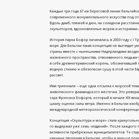
Каждые три года 67 км береговой линии бельгийс
современного монументального искусства под о
Вдоль дамб, пляжей и дюн, на солидном расстояни
скульпторов, вдохновленные морем и историями 
История парка Бофор начиналась в 2003 году с I 
моря. Для Бельгии такая концепция не выглядит у
страны вместе с нынешними Нидерландами входил
жизненного пространства, отвоеванного людьми у
в себе древнегерманский корень, обозначавший п
водную стихию и обезопасил сушу в этой части Ев
рассвет.
Имя триеннале – еще одна отсылка к морской темат
живописного фламандского местечка. Это реверан
сэра Фрэнсиса Бофорта, который в начале XIX век
шкалу оценки силы ветра. Именно в Бельгии изоб
международной метеорологической конференции 
Концепция «Скульптура и море» стала краеугольно
го выдержал уже семь «изданий». После каждого 
активности прибрежных муниципалитетов. Те стар
удачные творения в Бельгии, чтобы и дальше пор