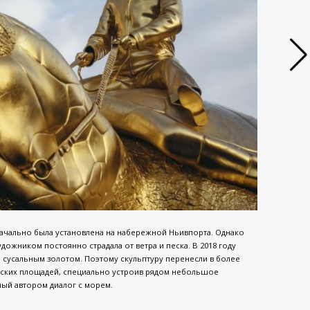
начально была установлена на набережной Ньивпорта. Однако
дожником постоянно страдала от ветра и песка. В 2018 году
 сусальным золотом. Поэтому скульптуру перенесли в более
дских площадей, специально устроив рядом небольшое
ный автором диалог с морем.