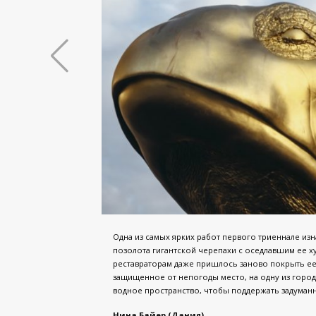
Одна из самых ярких работ первого триеннале из
позолота гигантской черепахи с оседлавшим ее ху
реставраторам даже пришлось заново покрыть ее
защищенное от непогоды место, на одну из горо
водное пространство, чтобы поддержать задуман
Нина Байер (Дания)