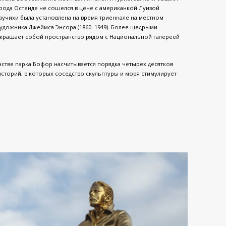
города Остенде не сошелся в цене с американкой Луизой
паучихи была установлена на время триеннале на местном
удожника Джеймса Энсора (1860–1949). Более щедрыми
украшает собой пространство рядом с Национальной галереей
нстве парка Бофор насчитывается порядка четырех десятков
историй, в которых соседство скульптуры и моря стимулирует