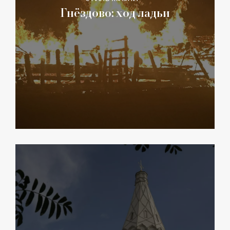
Гнёздово: ход ладьи