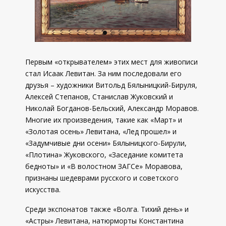
Первым «открывателем» этих мест для живописи
стал Исаак Левитан. За ним последовали его
друзья – художники Витольд Бялыницкий-Бируля,
Алексей Степанов, Станислав Жуковский и
Николай Богданов-Бельский, Александр Моравов.
Многие их произведения, такие как «Март» и
«Золотая осень» Левитана, «Лед прошел» и
«Задумчивые дни осени» Бялыницкого-Бирули,
«Плотина» Жуковского, «Заседание комитета
бедноты» и «В волостном ЗАГСе» Моравова,
признаны шедеврами русского и советского
искусства.
Среди экспонатов также «Волга. Тихий день» и
«Астры» Левитана, натюрморты Константина