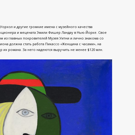
 Уорхол и другие громкие имена с музейного качества
екционера и мецената Эмили Фишер Ландау в Нью-Йорке. Свое
ним из главных покровителей Музея Уитни и лично знакома со
она должна стать работа Пикассо «Женщина с часами», на
р их романа. За него надеются выручить не менее $120 млн.