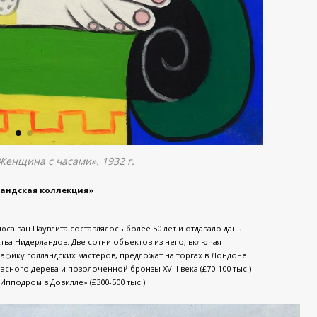
Женщина с часами». 1932 г.
ландская коллекция»
а ван Паувлита составлялось более 50 лет и отдавало дань
тва Нидерландов. Две сотни объектов из него, включая
рафику голландских мастеров, предложат на торгах в Лондоне
асного дерева и позолоченной бронзы XVIII века (£70-100 тыс.)
пподром в Довилле» (£300-500 тыс.).