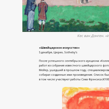
Кес ван Донген. «
«Швейцарское искусство»
5 декабря, Цюрих, Sotheby’s
После успешного сентябрьского аукциона «Колле
работ из собрания известного швейцарского фото
Мейер, ушедший в прошлом году, специализировал
собирал созданные ими произведения. Список был
в том числе участвуют работы Сэма Фрэнсиса (€100-1