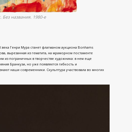
. Без названия. 1980-е
XX века Генри Мура станет флагманом аукциона Bonhams
ова, вырезанная из гематита, на мраморном постаменте
ним из пограничных в творчестве художника: в нем еще
яния Бранкузи, но уже появляется гибкость и
знают наши современники. Скульптура участвовала во многих