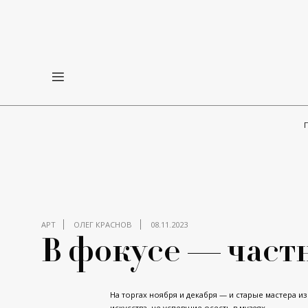
АРТ
ОЛЕГ КРАСНОВ
08.11.2023
В фокусе — част
На торгах ноября и декабря — и старые мастера и
искусства, не успевшие осесть в музеях.