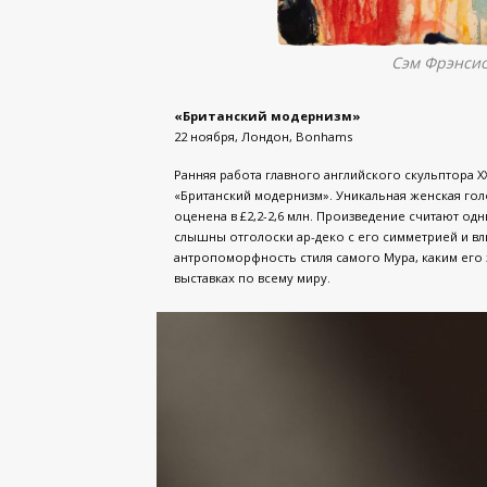
Сэм Фрэнсис
«Британский модернизм»
22 ноября, Лондон, Bonhams
Ранняя работа главного английского скульптора 
«Британский модернизм». Уникальная женская гол
оценена в £2,2-2,6 млн. Произведение считают од
слышны отголоски ар-деко с его симметрией и вли
антропоморфность стиля самого Мура, каким его 
выставках по всему миру.