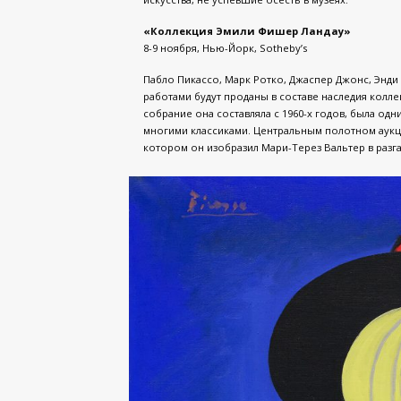
«Коллекция Эмили Фишер Ландау»
8-9 ноября, Нью-Йорк, Sotheby’s
Пабло Пикассо, Марк Ротко, Джаспер Джонс, Энди
работами будут проданы в составе наследия колл
собрание она составляла с 1960-х годов, была од
многими классиками. Центральным полотном аукци
котором он изобразил Мари-Терез Вальтер в разга