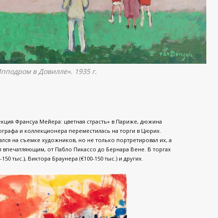
Ипподром в Довилле». 1935 г.
кция Франсуа Мейера: цветная страсть» в Париже, дюжина
графа и коллекционера переместилась на торги в Цюрих.
ся на съемке художников, но не только портретировал их, а
 впечатляющим, от Пабло Пикассо до Бернара Вене. В торгах
50 тыс.), Виктора Браунера (€100-150 тыс.) и других.