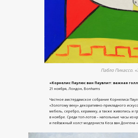
Пабло Пикассо. «
«Корнелис Паулюс ван Паувлит: важная гол
21 ноября, Лондон, Bonhams
Частное амстердамское собрание Корнелиса Паулюс
«Золотому веку» декоративно-прикладного искусс
мебель, серебро, керамику, а также живопись и г
в ноябре. Среди топ-лотов – напольные часы из кр
и пейзажный холст модерниста Кеса ван Донгена «И