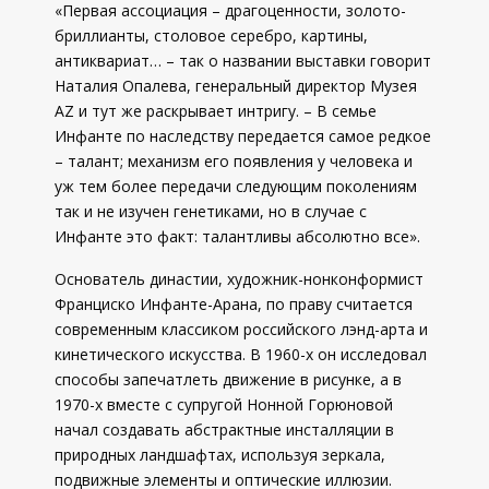
«Первая ассоциация – драгоценности, золото-
бриллианты, столовое серебро, картины,
антиквариат… – так о названии выставки говорит
Наталия Опалева, генеральный директор Музея
AZ и тут же раскрывает интригу. – В семье
Инфанте по наследству передается самое редкое
– талант; механизм его появления у человека и
уж тем более передачи следующим поколениям
так и не изучен генетиками, но в случае с
Инфанте это факт: талантливы абсолютно все».
Основатель династии, художник-нонконформист
Франциско Инфанте-Арана, по праву считается
современным классиком российского лэнд-арта и
кинетического искусства. В 1960-х он исследовал
способы запечатлеть движение в рисунке, а в
1970-х вместе с супругой Нонной Горюновой
начал создавать абстрактные инсталляции в
природных ландшафтах, используя зеркала,
подвижные элементы и оптические иллюзии.