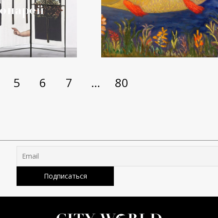
онарей
5
6
7
…
80