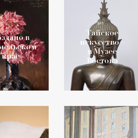
АРТ
АРТ
Тайское
здано в
искусство –
мельском
в Музее
крае
Востока
АРТ