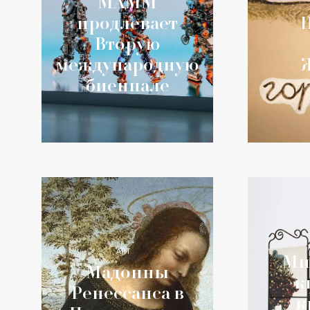
МАММ
продлевает
Вторую
международную
биеннале
АРТ
Ми
Мадонны
к
Ренессанса в
к