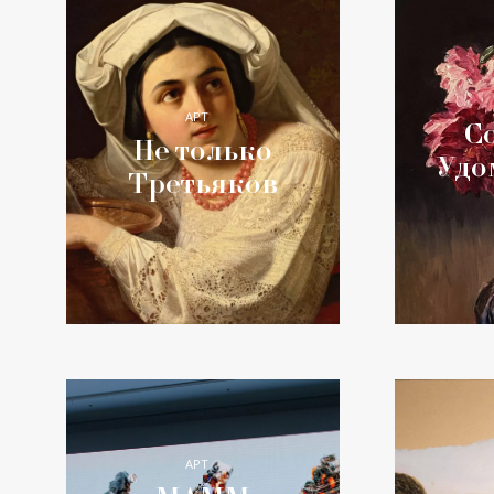
АРТ
Со
Не только
Удо
Третьяков
АРТ