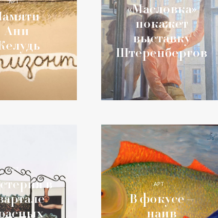
АРТ
«Масловка»
Памяти
покажет
Ани
выставку
Желудь
Штеренбергов
АРТ
стерия в
АРТ
вартале
В фокусе –
расных
наив