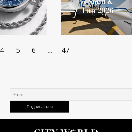
x Sand &
Fun 2026
4
5
6
…
47