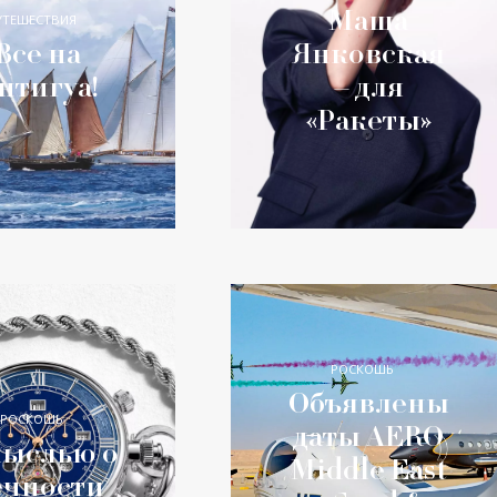
Маша
УТЕШЕСТВИЯ
Все на
Янковская
нтигуа!
– для
«Ракеты»
РОСКОШЬ
Объявлены
РОСКОШЬ
даты AERO
мыслью о
Middle East
ечности