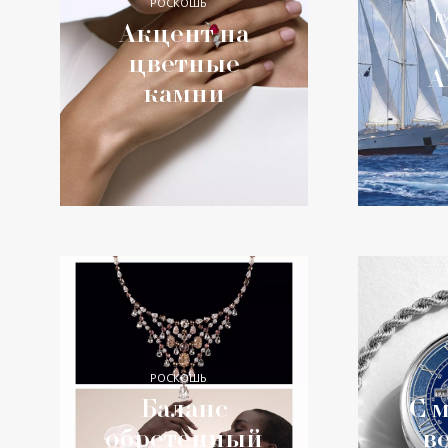
РОСКОШЬ
П
Акцент на
цветные
А
камни
РОСКОШЬ
Баланс
С 
обретенный
в