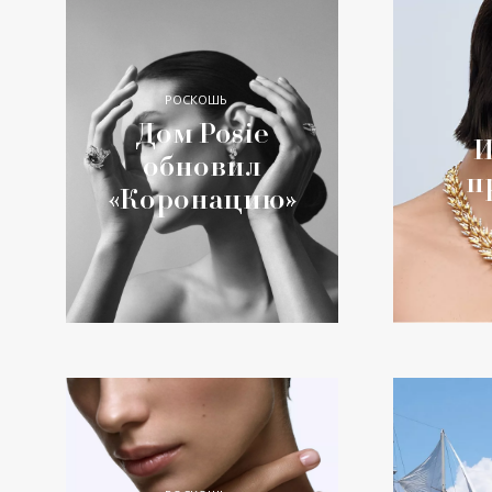
РОСКОШЬ
Дом Posie
И
обновил
п
«Коронацию»