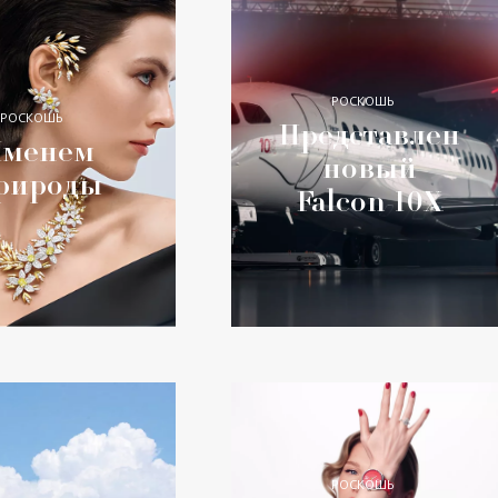
РОСКОШЬ
РОСКОШЬ
Представлен
менем
новый
рироды
Falcon 10X
РОСКОШЬ