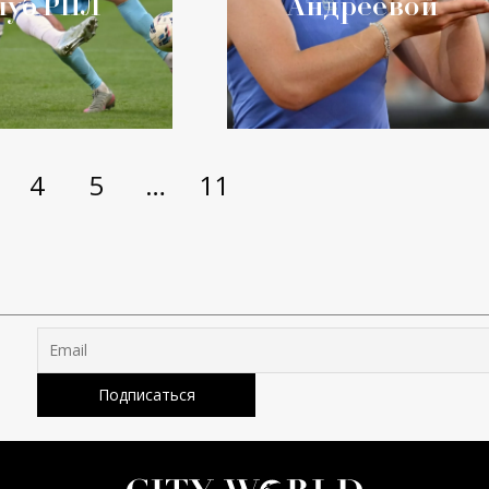
луб РПЛ
Андреевой
4
5
…
11