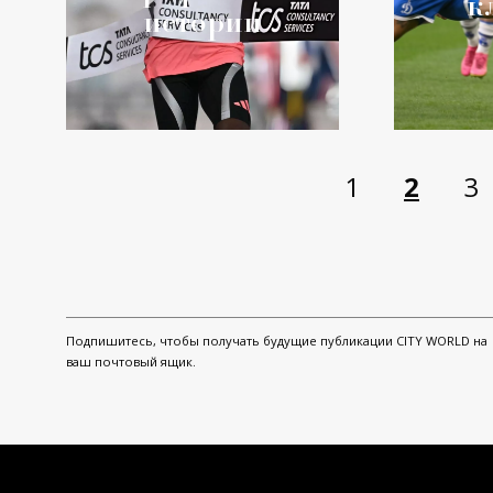
к
истории
1
2
3
Подпишитесь, чтобы получать будущие публикации CITY WORLD на
ваш почтовый ящик.