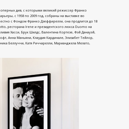
 оперных див, с которыми великий режиссер Франко
рьеры, с 1958 по 2009 год, собраны на выставке во
естно с Фондом Франко Дзеффирелли, она продлится до 18
lotto, ресторана Irene и президентского люкса Duomo на
ливия Хасси, Брук Шилдс, Валентина Кортезе, Фэй Данауэй,
офт, Анна Маньяни, Клаудия Кардинале, Элизабет Тейлор,
оника Беллуччи, Катя Риччарелли, Марианджела Мелато,