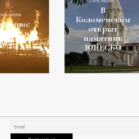
СТИЛЬ ЖИЗНИ
В
ТИЛЬ ЖИЗНИ
Коломенском
ёздово:
открыт
од ладьи
памятник
ЮНЕСКО