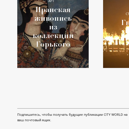
АРТ
Иранская
С
живопись
Гн
из
х
коллекции
Горького
Подпишитесь, чтобы получать будущие публикации CITY WORLD на
ваш почтовый ящик.