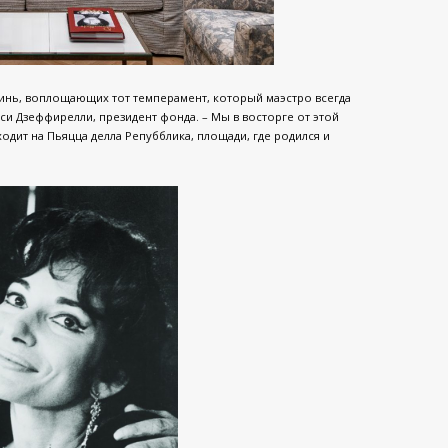
нь, воплощающих тот темперамент, который маэстро всегда
си Дзеффирелли, президент фонда. – Мы в восторге от этой
одит на Пьяцца делла Репубблика, площади, где родился и