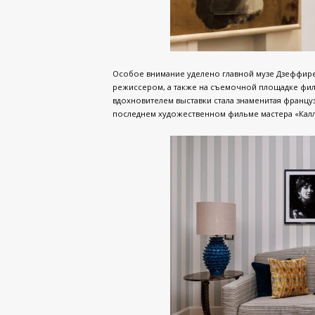
Особое внимание уделено главной музе Дзеффирел
режиссером, а также на съемочной площадке фильм
вдохновителем выставки стала знаменитая француз
последнем художественном фильме мастера «Каллас