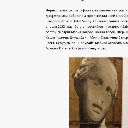
Черно-белые фотографии великолепных актрис и
Дзеффирелли работал на протяжении всей своей ка
флорентийском Hotel Savoy. Организованная совм
апреля 2022 года. Со стен вестибюля, гостиной Sa
гостей смотрят Мария Каллас, Фанни Ардан, Шер, О
Карла Фраччи, Джуди Денч, Мэгги Смит, Анна Бэнкр
Гленн Клоуз, Джоан Плоурайт, Мариса Алласио, М
Моника Витти и Стефания Сандрелли.