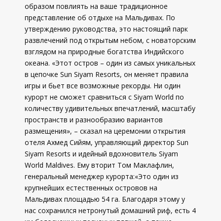
образом повлиять на ваше традиционное
представление об отдыхе на Мальдивах. По
утверждению руководства, это настоящий парк
развлечений под открытым небом, с новаторским
взглядом на природные богатства Индийского
океана. «Этот остров – один из самых уникальных
в цепочке Sun Siyam Resorts, он меняет правила
игры и бьет все возможные рекорды. Ни один
курорт не сможет сравниться с Siyam World по
количеству удивительных впечатлений, масштабу
пространств и разнообразию вариантов
размещения», – сказал на церемонии открытия
отеля Ахмед Сийям, управляющий директор Sun
Siyam Resorts и идейный вдохновитель Siyam
World Maldives. Ему вторит Том Маклафлин,
генеральный менеджер курорта:«Это один из
крупнейших естественных островов на
Мальдивах площадью 54 га. Благодаря этому у
нас сохранился нетронутый домашний риф, есть 4