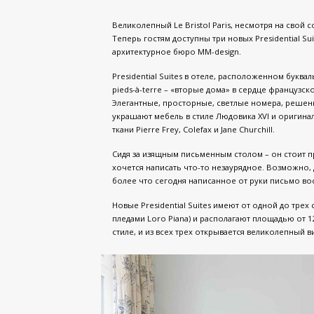
Великолепный Le Bristol Paris, несмотря на свой с
Теперь гостям доступны три новых Presidential Su
архитектурное бюро MM-design.
Presidential Suites в отеле, расположенном буква
pieds-à-terre – «вторые дома» в сердце французс
Элегантные, просторные, светлые номера, решен
украшают мебель в стиле Людовика XVI и оригин
ткани Pierre Frey, Colefax и Jane Churchill.
Сидя за изящным письменным столом – он стоит п
хочется написать что-то незаурядное. Возможно, 
более что сегодня написанное от руки письмо во
Новые Presidential Suites имеют от одной до тре
пледами Loro Piana) и располагают площадью от 
стиле, и из всех трех открывается великолепный в