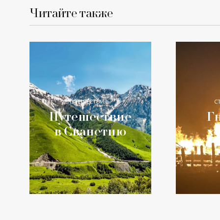
Читайте также
ПУТЕШЕСТВИЯ
С
Путешествие
Гн
в Сванетию
х