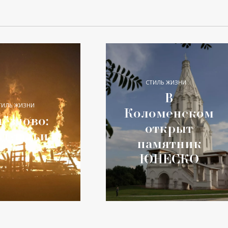
СТИЛЬ ЖИЗНИ
В
ТИЛЬ ЖИЗНИ
Коломенском
ёздово:
открыт
од ладьи
памятник
ЮНЕСКО