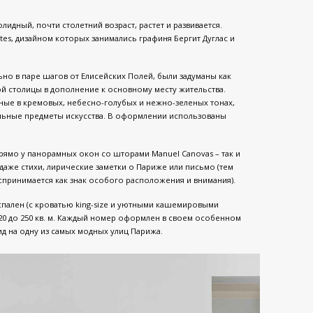
олидный, почти столетний возраст, растет и развивается.
ites, дизайном которых занимались графиня Бергит Дуглас и
льно в паре шагов от Елисейских Полей, были задуманы как
кой столицы в дополнение к основному месту жительства.
ные в кремовых, небесно-голубых и нежно-зеленых тонах,
альные предметы искусства. В оформлении использованы
рямо у панорамных окон со шторами Manuel Canovas – так и
даже стихи, лирические заметки о Париже или письмо (тем
спринимается как знак особого расположения и внимания).
х спален (с кроватью king-size и уютными кашемировыми
120 до 250 кв. м. Каждый номер оформлен в своем особенном
ид на одну из самых модных улиц Парижа.