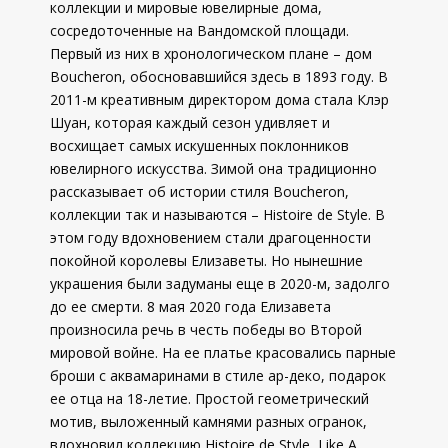
коллекции и мировые ювелирные дома,
сосредоточенные на Вандомской площади.
Первый из них в хронологическом плане – дом
Boucheron, обосновавшийся здесь в 1893 году. В
2011-м креативным директором дома стала Клэр
Шуан, которая каждый сезон удивляет и
восхищает самых искушенных поклонников
ювелирного искусства. Зимой она традиционно
рассказывает об истории стиля Boucheron,
коллекции так и называются – Histoire de Style. В
этом году вдохновением стали драгоценности
покойной королевы Елизаветы. Но нынешние
украшения были задуманы еще в 2020-м, задолго
до ее смерти. 8 мая 2020 года Елизавета
произносила речь в честь победы во Второй
мировой войне. На ее платье красовались парные
броши с аквамаринами в стиле ар-деко, подарок
ее отца на 18-летие. Простой геометрический
мотив, выложенный камнями разных огранок,
вдохновил коллекцию Histoire de Style, Like A