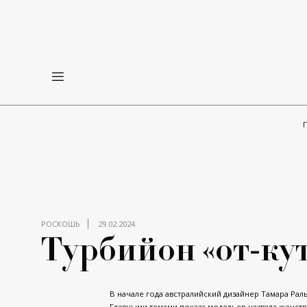
РОСКОШЬ
29.02.2024
Турбийон «от-ку
В начале года австралийский дизайнер Тамара Ра
Главными темами показа модельер назвала женстве