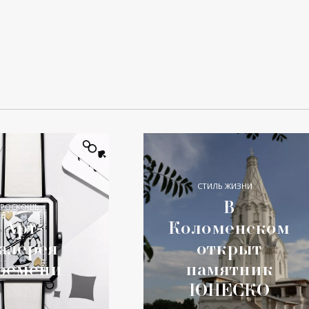
СТИЛЬ ЖИЗНИ
В
РОСКОШЬ
Арт-
Коломенском
алерея
открыт
ремени
памятник
ЮНЕСКО