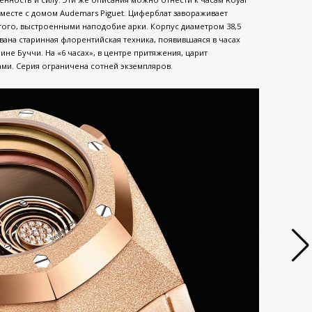
 вместе с домом Audemars Piguet. Циферблат завораживает
того, выстроенными наподобие арки. Корпус диаметром 38,5
ована старинная флорентийская техника, появившаяся в часах
ине Буччи. На «6 часах», в центре притяжения, царит
ми. Серия ограничена сотней экземпляров.