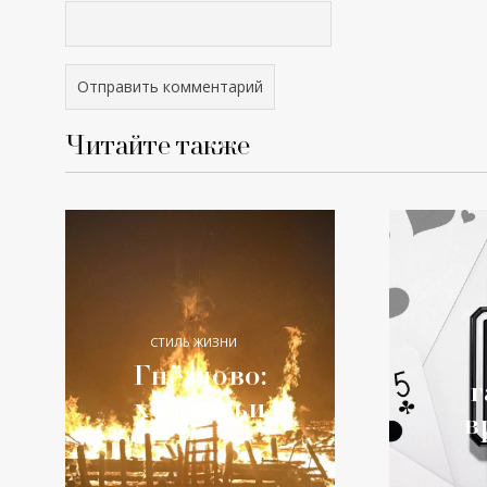
Читайте также
СТИЛЬ ЖИЗНИ
Гнёздово:
г
ход ладьи
в