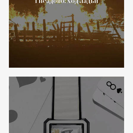
Гнёздово: ход ладьи