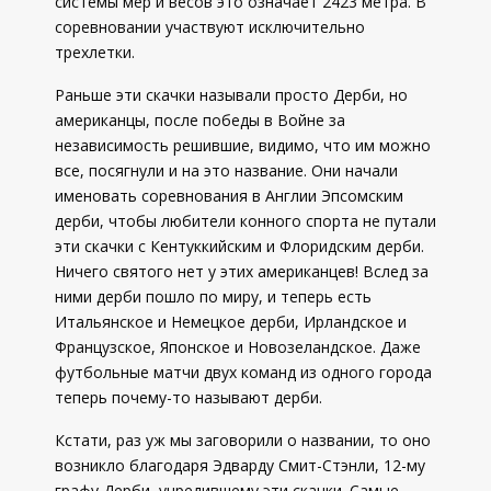
системы мер и весов это означает 2423 метра. В
соревновании участвуют исключительно
трехлетки.
Раньше эти скачки называли просто Дерби, но
американцы, после победы в Войне за
независимость решившие, видимо, что им можно
все, посягнули и на это название. Они начали
именовать соревнования в Англии Эпсомским
дерби, чтобы любители конного спорта не путали
эти скачки с Кентуккийским и Флоридским дерби.
Ничего святого нет у этих американцев! Вслед за
ними дерби пошло по миру, и теперь есть
Итальянское и Немецкое дерби, Ирландское и
Французское, Японское и Новозеландское. Даже
футбольные матчи двух команд из одного города
теперь почему-то называют дерби.
Кстати, раз уж мы заговорили о названии, то оно
возникло благодаря Эдварду Смит-Стэнли, 12-му
графу Дерби, учредившему эти скачки. Самые