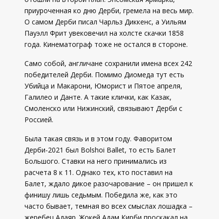
приуроченная ко дню Дерби, гремела на весь мир.
О самом Дерби писал Чарльз Диккенс, а Уильям
Пауэлл Фрит увековечил на холсте скачки 1858
года. Кинематограф тоже не остался в стороне.
Само собой, англичане сохранили имена всех 242
победителей Дерби. Помимо Диомеда тут есть
Убийца и Макарони, Юморист и Пятое апреля,
Галилео и Данте. А такие клички, как Казак,
Смоленско или Нижинский, связывают Дерби с
Россией.
Была такая связь и в этом году. Фаворитом
Дерби-2021 был Bolshoi Ballet, то есть Балет
Большого. Ставки на него принимались из
расчета 8 к 11. Однако тех, кто поставил на
Балет, ждало дикое разочарование – он пришел к
финишу лишь седьмым. Победила же, как это
часто бывает, темная во всех смыслах лошадка –
жеребец Адаяр. Жокей Адам Кирби проскакал на