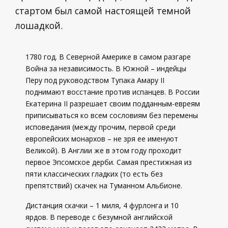
стартом был самой настоящей темной
лошадкой.
1780 год. В Северной Америке в самом разгаре
Война за независимость. В Южной – индейцы
Перу под руководством Тупака Амару II
поднимают восстание против испанцев. В России
Екатерина II разрешает своим подданным-евреям
приписываться ко всем сословиям без перемены
исповедания (между прочим, первой среди
европейских монархов – не зря ее именуют
Великой). В Англии же в этом году проходит
первое Эпсомское дерби. Самая престижная из
пяти классических гладких (то есть без
препятствий) скачек на Туманном Альбионе.
Дистанция скачки – 1 миля, 4 фурлонга и 10
ярдов. В переводе с безумной английской