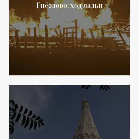
Гнёздово: ход ладьи