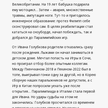
Великобритании. На 19 лет бабушка подарила
ему мотоцикл… Затем – авария, множественные
травмы, ампутация ноги. Тут-то и пригодилось
инженерное образование: протез Филипп себе
сконструировал сам. В целях реабилитации стал
кататься на сноуборде, начал побеждать, так и
добрался до Паралимпийских игр.
От Ивана Голубкова родители отказались сразу
после рождения. Лыжами он начал заниматься в
детском доме. Мечтал попасть на Игры в Сочи,
но проиграл отбор более опытным коллегам.
Между Пхенчханом-2018 и Пекином-2022 был в
топе, выигрывал гонки одну за другой, но в Корею
сборную наших паралыжников не допустили, а с
Игр в Китае попросили уехать уже после
открытия… Паралимпиада в Италии стала первой
для Ивана. Но удары судьбы на этом не
закончились: Голубков просчитался со временем
и опоздал на начало спринта. На гонку с