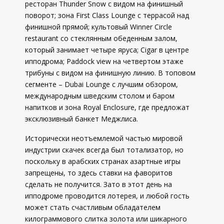
ресторан Thunder Snow с видом на финишный
поворот; зона First Class Lounge с террасой над
финишной прямой; культовый Winner Circle
restaurant со стеклянным обеденным залом,
который занимает четыре яруса; Cigar в центре
ипподрома; Paddock view на четвертом этаже
трибуны с видом на финишную линию. В топовом
сегменте – Dubai Lounge с лучшим обзором,
международным шведским столом и баром
напитков и зона Royal Enclosure, где предложат
эксклюзивный банкет Меджлиса.
Исторически неотъемлемой частью мировой
индустрии скачек всегда был тотализатор, но
поскольку в арабских странах азартные игры
запрещены, то здесь ставки на фаворитов
сделать не получится. Зато в этот день на
ипподроме проводится лотерея, и любой гость
может стать счастливым обладателем
килограммового слитка золота или шикарного