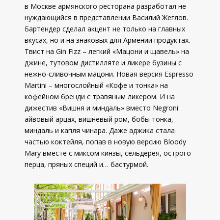
в Москве армянского ресторана разработал не
нуждающийся в представлении Василий Жеглов.
Бартендер сделал акцент не только на главных
вкусах, но и на знаковых для Армении продуктах.
Твист на Gin Fizz – легкий «Мацони и щавель» на
джине, тутовом дистилляте и ликере бузины с
нежно-сливочным мацони. Новая версия Espresso
Martini – многослойный «Кофе и тонка» на
кофейном бренди с травяным ликером. И на
дижестив «Вишня и миндаль» вместо Negroni:
айвовый арцах, вишневый ром, бобы тонка,
миндаль и капля чинара. Даже аджика стала
частью коктейля, попав в новую версию Bloody
Mary вместе с миксом кинзы, сельдерея, острого
перца, пряных специй и… бастурмой.