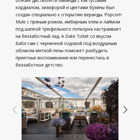
основе дистиллята лаванды с кактусовым
кордиалом, зизифорой и цветами бузины был
создан специально к открытию веранды. Popcorn
Mule с пряным ромом, имбирным элем и лаймом
под шапкой трюфельного попкорна настраивает
на беззаботный лад. А Date Ticket со вкусом
бабл-гам с черничной содовой под воздушным
облаком мятной пены поможет разбудить
приятные воспоминания или перенестись в
беззаботное детство.