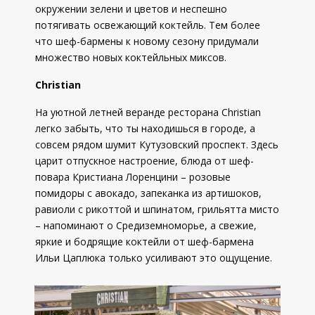
окружении зелени и цветов и неспешно
потягивать освежающий коктейль. Тем более
что шеф-бармены к новому сезону придумали
множество новых коктейльных миксов.
Christian
На уютной летней веранде ресторана Christian
легко забыть, что ты находишься в городе, а
совсем рядом шумит Кутузовский проспект. Здесь
царит отпускное настроение, блюда от шеф-
повара Кристиана Лоренцини – розовые
помидоры с авокадо, запеканка из артишоков,
равиоли с рикоттой и шпинатом, грильятта мисто
– напоминают о Средиземноморье, а свежие,
яркие и бодрящие коктейли от шеф-бармена
Ильи Цаплюка только усиливают это ощущение.