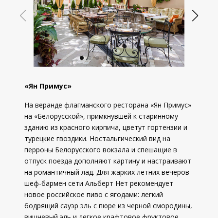
«Ян Примус»
На веранде флагманского ресторана «Ян Примус»
на «Белорусской», примкнувшей к старинному
зданию из красного кирпича, цветут гортензии и
турецкие гвоздики. Ностальгический вид на
перроны Белорусского вокзала и спешащие в
отпуск поезда дополняют картину и настраивают
на романтичный лад. Для жарких летних вечеров
шеф-бармен сети Альберт Нет рекомендует
новое российское пиво с ягодами: легкий
бодрящий сауэр эль с пюре из черной смородины,
вишневый эль и легкое крафтовое фруктовое