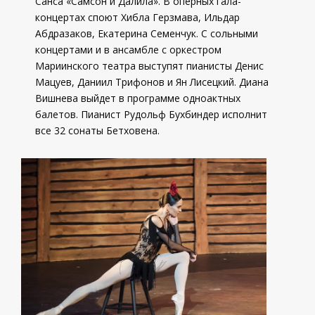
Санса «Самсон и Далила». В оперных гала-
концертах споют Хибла Герзмава, Ильдар
Абдразаков, Екатерина Семенчук. С сольными
концертами и в ансамбле с оркестром
Мариинского театра выступят пианисты Денис
Мацуев, Даниил Трифонов и Ян Лисецкий. Диана
Вишнева выйдет в программе одноактных
балетов. Пианист Рудольф Бухбиндер исполнит
все 32 сонаты Бетховена.