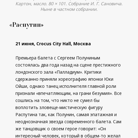
Картон, масло. 80 × 101. Собрание И. Г. Сановича.
Ныне в частном собрании.
«Распутин»
21 июня, Crocus City Hall, Москва
Премьера балета с Сергеем Полуниным
состоялась два года назад на сцене престижного
лондонского зала «Палладиум». Критики
сдержанно приняли хореографию японки Юки
Ойши, однако танец исполнителя главной роли
признали «впечатляющим, на грани безумия». Все
сошлись на том, что никто не сумел бы
воплотить зловеще-мистическую фигуру
Распутина так, как Полунин, самая эпатажная и
неоднозначная звезда современного балета. Сам
же танцовщик о своем герое говорит: «Он
интересный человек, который в общем-то желал