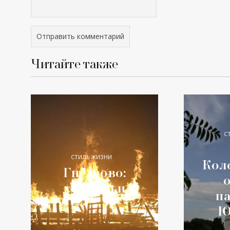
Читайте также
С
СТИЛЬ ЖИЗНИ
Кол
Гнёздово:
ход ладьи
п
Ю