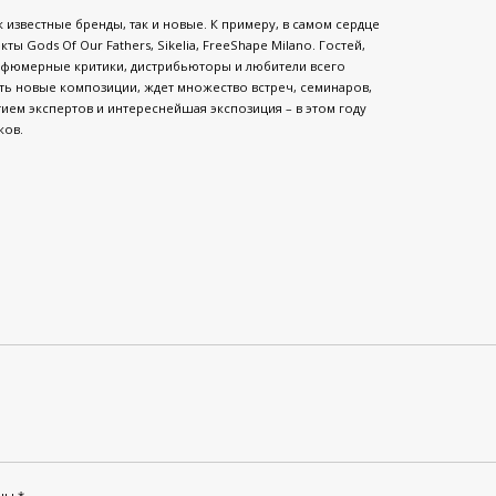
к известные бренды, так и новые. К примеру, в самом сердце
ты Gods Of Our Fathers, Sikelia, FreeShape Milano. Гостей,
арфюмерные критики, дистрибьюторы и любители всего
ть новые композиции, ждет множество встреч, семинаров,
тием экспертов и интереснейшая экспозиция – в этом году
ков.
ены
*