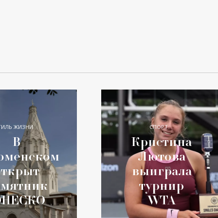
ТИЛЬ ЖИЗНИ
СПОРТ
В
Кристина
оменском
Лютова
открыт
выиграла
амятник
турнир
НЕСКО
WTA