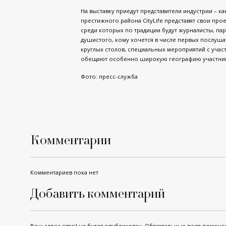
На выставку приедут представители индустрии – ка
престижного района CityLife представят свои проек
среди которых по традиции будут журналисты, п
душистого, кому хочется в числе первых послуша
круглых столов, специальных мероприятий с учас
обещают особенно широкую географию участни
Фото: пресс-служба
Комментарии
Комментариев пока нет
Добавить комментарий
Ваш адрес email не будет опубликован.
Обязательные поля помеч