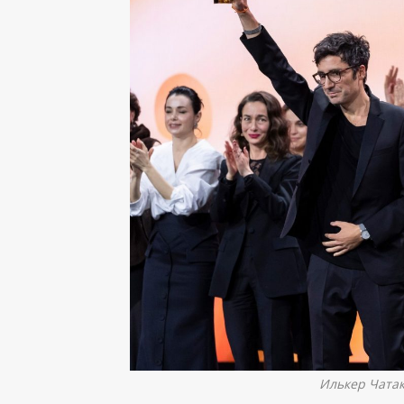
Илькер Чатак