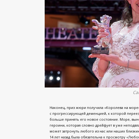
Са
Наконец, приз жюри получила «Королева на море
с прогрессирующей деменцией, к которой переез
больше принять его новое состояние. Море, выне
героини, которая словно дрейфует в уже неподвла
может затронуть любого из нас или наших близких
14 лет назад была обязательна к просмотру «Любо