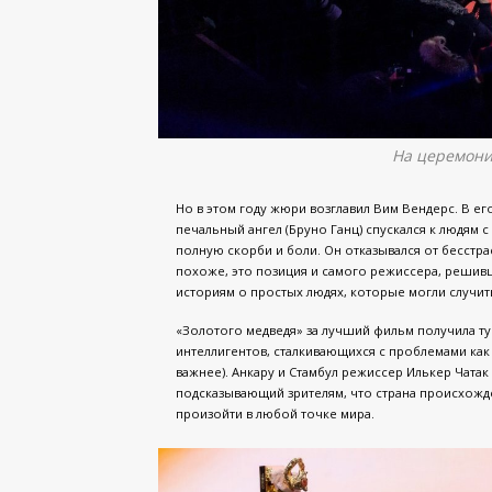
На церемони
Но в этом году жюри возглавил Вим Вендерс. В е
печальный ангел (Бруно Ганц) спускался к людям с
полную скорби и боли. Он отказывался от бесстра
похоже, это позиция и самого режиссера, решив
историям о простых людях, которые могли случи
«Золотого медведя» за лучший фильм получила ту
интеллигентов, сталкивающихся с проблемами как в
важнее). Анкару и Стамбул режиссер Илькер Чатак
подсказывающий зрителям, что страна происхожде
произойти в любой точке мира.