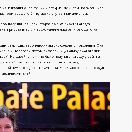
к англичанину Гранту Гии и его фильму «Всем нравится Билл
нта, проигравшего битву своим внутренним демонам.
ра, получил Гран-при (вторая по значимости награда
аны природа власти и восхождение лидера, играющего на
, одну из лучших европейских актрис среднего поколения. Она
 «Зоне интересов», потом писательницу Сандру в «Анатомии
кар»). Но вдвойне приятно было получить награду у себя на
фильм «Роза». В «Розе» она играет незнакомку,
льной немецкой деревне XVII века. Ее «инаковость» проходит
и местных жителей.