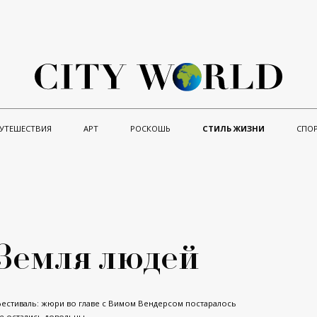
УТЕШЕСТВИЯ
АРТ
РОСКОШЬ
СТИЛЬ ЖИЗНИ
СПО
 Земля людей
естиваль: жюри во главе с Вимом Вендерсом постаралось
се остались довольны.