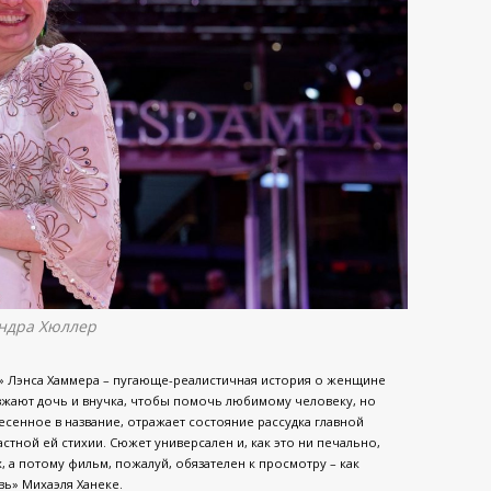
ндра Хюллер
» Лэнса Хаммера – пугающе-реалистичная история о женщине
жают дочь и внучка, чтобы помочь любимому человеку, но
сенное в название, отражает состояние рассудка главной
стной ей стихии. Сюжет универсален и, как это ни печально,
, а потому фильм, пожалуй, обязателен к просмотру – как
вь» Михаэля Ханеке.