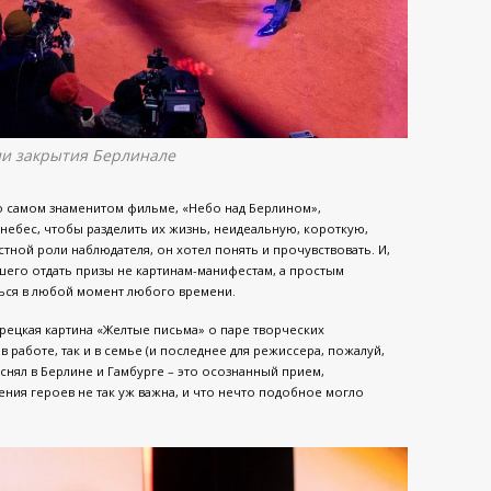
и закрытия Берлинале
го самом знаменитом фильме, «Небо над Берлином»,
 небес, чтобы разделить их жизнь, неидеальную, короткую,
стной роли наблюдателя, он хотел понять и прочувствовать. И,
шего отдать призы не картинам-манифестам, а простым
ться в любой момент любого времени.
рецкая картина «Желтые письма» о паре творческих
 работе, так и в семье (и последнее для режиссера, пожалуй,
 снял в Берлине и Гамбурге – это осознанный прием,
ния героев не так уж важна, и что нечто подобное могло