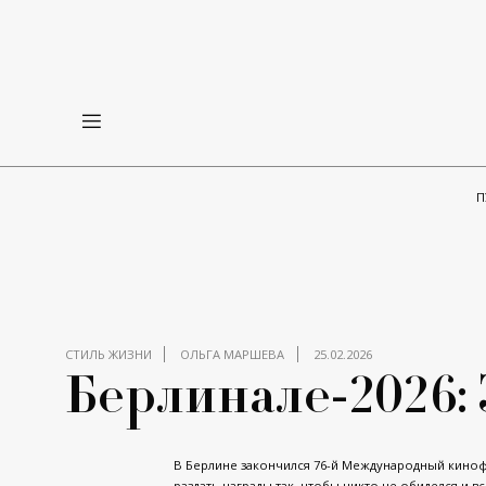
П
СТИЛЬ ЖИЗНИ
ОЛЬГА МАРШЕВА
25.02.2026
Берлинале-2026:
В Берлине закончился 76-й Международный киноф
раздать награды так, чтобы никто не обиделся и в