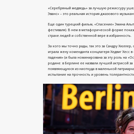
«Серебряный медведь» за лучшую режиссуру ушел 
Эванс» – это реальная история джазового музыка
Еще один турецкий фильм, «Спасение» Эмина Альпе
фестиваля). В нем в метафорической форме показ
страхе людей и собственной вере в избранность.
За кого мы точно рады, так это за Сандру Хюллер
играла жену коменданта концлагеря Хедвиг Хесс в
падения» (и была номинирована за эту роль на «Ос
родине: в Берлине ее назвали лучшей актрисой за 
появляющуюся из ниоткуда в маленькой патриарха
испытание на прочность и уровень толерантност