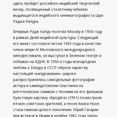
здесь пройдет российско-индийский творческий
вечер, посвященный столетнему юбилею
выдающегося индийского кинематографиста Шри
Раджа Капура.
Впервые Радж Капур посетил Москву в 1956 году
в рамках Дней индийской культуры. Следующий
его визит состоялся летом 1965 года в качестве
члена жюри IV Московского международного
кинофестиваля, он выступал в Зеленом театре и
побывал на ВДНХ. В 1950-е годы всенародная
любовь к Капуру в СССР обрела характер
настоящей «капуромании»: широко
распространялись самодельные фотографии
актера и самиздатовские пластинки на
рентгеновских снимках с песнями из его фильмов.
Культовую картину «Бродяга» (1951) посмотрели
64 млн советских зрителей, а песня Awara Hoon
стала гимном целого поколения. Юрий Гагарин
при встрече в Индии в ноябре 1961 года тепло