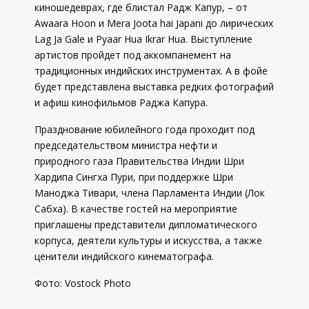
киношедеврах, где блистал Радж Капур, – от
Awaara Hoon и Mera Joota hai Japani до лирических
Lag Ja Gale и Pyaar Hua Ikrar Hua. Выступление
артистов пройдет под аккомпанемент на
традиционных индийских инструментах. А в фойе
будет представлена выставка редких фотографий
и афиш кинофильмов Раджа Капура.
Празднование юбилейного года проходит под
председательством министра нефти и
природного газа Правительства Индии Шри
Хардипа Сингха Пури, при поддержке Шри
Маноджа Тивари, члена Парламента Индии (Лок
Сабха). В качестве гостей на мероприятие
приглашены представители дипломатического
корпуса, деятели культуры и искусства, а также
ценители индийского кинематографа.
Фото:
Vostock Photo