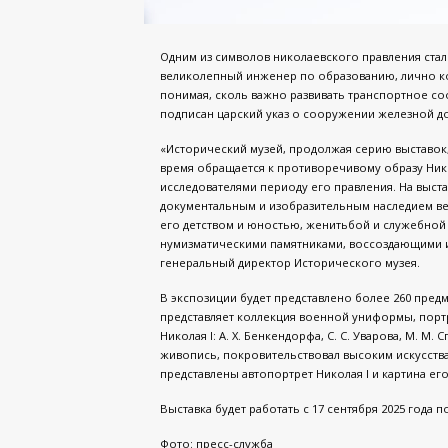
Одним из символов николаевского правления стал
великолепный инженер по образованию, лично к
понимая, сколь важно развивать транспортное с
подписан царский указ о сооружении железной до
«Исторический музей, продолжая серию выставок
время обращается к противоречивому образу Ник
исследователями периоду его правления. На выст
документальным и изобразительным наследием вел
его детством и юностью, женитьбой и служебной
нумизматическими памятниками, воссоздающими и
генеральный директор Исторического музея.
В экспозиции будет представлено более 260 пред
представляет коллекция военной униформы, порт
Николая I: А. Х. Бенкендорфа, С. С. Уварова, М. М.
живопись, покровительствовал высоким искусствам
представлены автопортрет Николая I и картина ег
Выставка будет работать с 17 сентября 2025 года п
Фото: пресс-служба