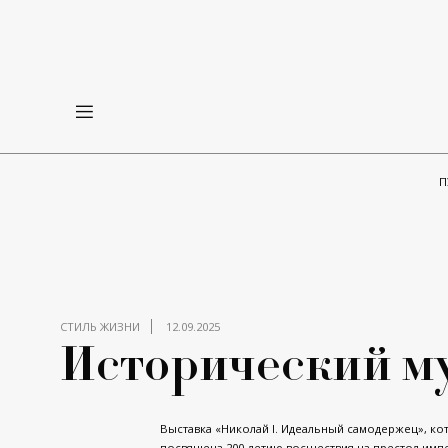
П
СТИЛЬ ЖИЗНИ
12.09.2025
Исторический муз
Выставка «Николай I. Идеальный самодержец», кот
посвящена 200-летию восшествия на престол импе