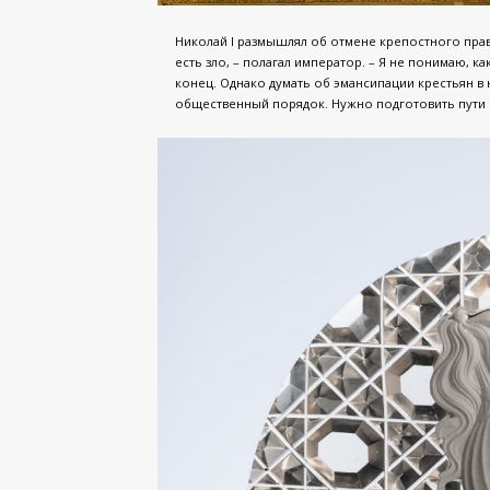
Николай I размышлял об отмене крепостного права
есть зло, – полагал император. – Я не понимаю, 
конец. Однако думать об эмансипации крестьян в
общественный порядок. Нужно подготовить пути 