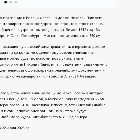
о появление в России железных дорог. Николай Павлович,
онтролировал железнодорожное строительство в стране,
ообщение внутри огромной державы. Зимой 1842 года был
роги Санкт-Петербург – Москва протяженностью 650 км.
, посвященную российским правителям, впервые за долгое
олая I и до конца не оцененному современниками и
авке можно будет познакомиться с уникальным
икого князя Николая Павловича; предметами, связанными с
 деятельностью до воцарения; редчайшими документами и
сторию междуцарствия», – говорит Алексей Левыкин,
метов, в том числе личные вещи монарха. Особый интерес
реты венценосных особ, а также основных сподвижников
 Сперанского, И. Ф. Паскевича. Известно, что Николай I любил
 и сам неплохо рисовал. Так, на выставке будут
о любимого художника-баталиста А. И. Ладюрнера.
о 22 июня 2026-го.