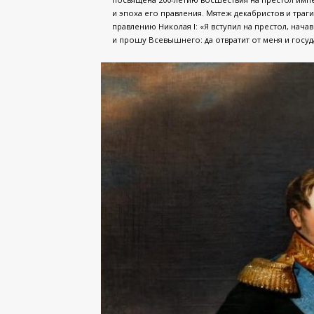
и эпоха его правления. Мятеж декабристов и траг
правлению Николая I: «Я вступил на престол, нач
и прошу Всевышнего: да отвратит от меня и госу