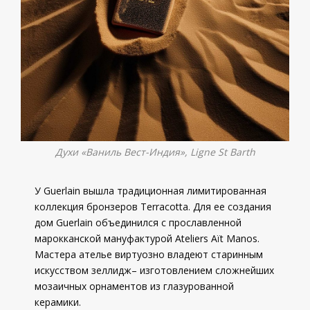
Духи «Ваниль Вест-Индия», Ligne St Barth
У Guerlain вышла традиционная лимитированная
коллекция бронзеров Terracotta. Для ее создания
дом Guerlain объединился с прославленной
марокканской мануфактурой Ateliers Aït Manos.
Мастера ателье виртуозно владеют старинным
искусством зеллидж– изготовлением сложнейших
мозаичных орнаментов из глазурованной
керамики.