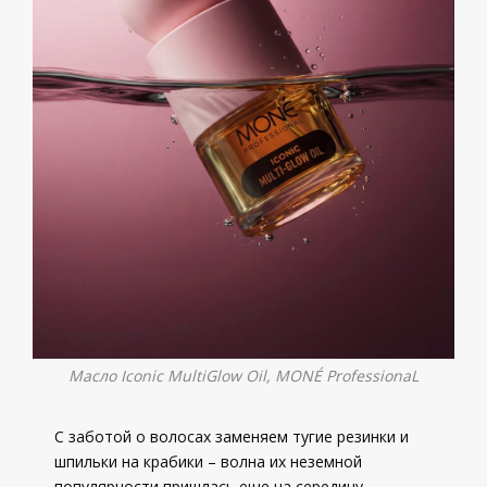
Масло Iconic MultiGlow Oil, MONÉ ProfessionaL
С заботой о волосах заменяем тугие резинки и
шпильки на крабики – волна их неземной
популярности пришлась еще на середину