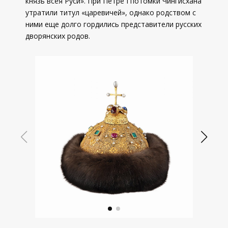
князь всея Руси». При Петре I потомки Чингисхана
утратили титул «царевичей», однако родством с
ними еще долго гордились представители русских
дворянских родов.