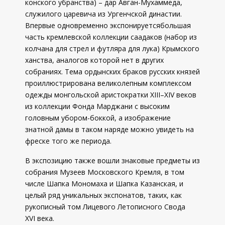
конского убранства) – дар Авган-Мухаммеда,
служилого царевича из Ургенчской династии.
Впервые одновременно экспонируетсябольшая
часть кремлевской коллекции саадаков (набор из
колчана для стрел и футляра для лука) Крымского
ханства, аналогов которой нет в других
собраниях. Тема ордынских браков русских князей
проиллюстрирована великолепным комплексом
одежды монгольской аристократки XIII–XIV веков
из коллекции Фонда Марджани с высоким
головным убором-боккой, а изображение
знатной дамы в таком наряде можно увидеть на
фреске того же периода.
В экспозицию также вошли знаковые предметы из
собрания Музеев Московского Кремля, в том
числе Шапка Мономаха и Шапка Казанская, и
целый ряд уникальных экспонатов, таких, как
рукописный том Лицевого Летописного Свода
XVI века.