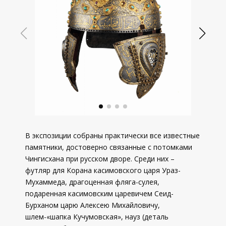
В экспозиции собраны практически все известные
памятники, достоверно связанные с потомками
Чингисхана при русском дворе. Среди них –
футляр для Корана касимовского царя Ураз-
Мухаммеда, драгоценная фляга-сулея,
подаренная касимовским царевичем Сеид-
Бурханом царю Алексею Михайловичу,
шлем-«шапка Кучумовская», науз (деталь