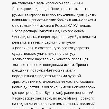
(выставочные залы Успенской звонницы и
Патриаршего дворца). Проект рассказывает о
русско-татарских взаимоотношениях, культурных
влияниях и династических браках в XIII–XV веках и
о потомках Чингисхана в России XV–XVII веков.
После распада Золотой Орды со временем
Чингисиды стали переходить на службу к великим
князьям, а затем и царям – с титулом
«царевичей». В составе Русского государства
существовало уникальное по статусу
Касимовское царство или ханство, правящая
элита которого исповедовала ислам. Приняв
крещение, потомки Чингисхана могли
породниться с представителями русской
аристократии и становились ее частью, создавая
новые династии. В XVI веке Симеон Бекбулатович
(до крещения Саин-Булат хан), ранее правивший
Касимовским ханством, по воле Ивана Грозного
на год занял его трон как номинальный «великий