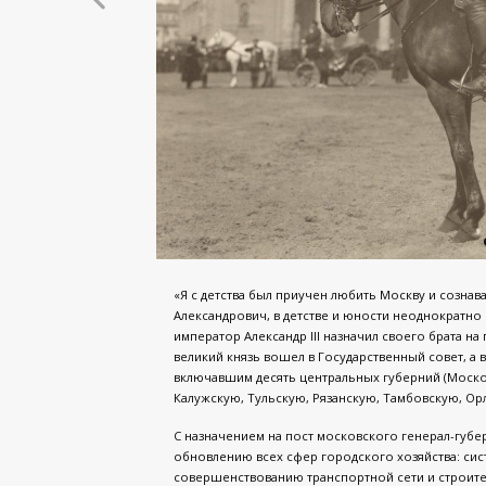
«Я с детства был приучен любить Москву и сознав
Александрович, в детстве и юности неоднократно
император Александр III назначил своего брата на
великий князь вошел в Государственный совет, а
включавшим десять центральных губерний (Моск
Калужскую, Тульскую, Рязанскую, Тамбовскую, О
С назначением на пост московского генерал-губ
обновлению всех сфер городского хозяйства: сис
совершенствованию транспортной сети и строител