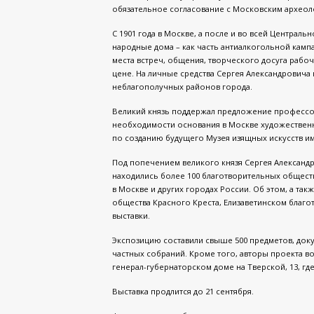
обязательное согласование с Московским архео
С 1901 года в Москве, а после и во всей Централь
народные дома – как часть антиалкогольной камп
места встреч, общения, творческого досуга рабо
цене. На личные средства Сергея Александровича 
неблагополучных районов города.
Великий князь поддержал предложение профессор
необходимости основания в Москве художественн
по созданию будущего Музея изящных искусств им.
Под попечением великого князя Сергея Александр
находились более 100 благотворительных общес
в Москве и других городах России. Об этом, а та
общества Красного Креста, Елизаветинском благо
выставки.
Экспозицию составили свыше 500 предметов, доку
частных собраний. Кроме того, авторы проекта в
генерал-губернаторском доме на Тверской, 13, где
Выставка продлится до 21 сентября.