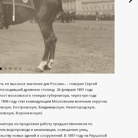
ать ее высокое значение для России», – говорил Сергей
 посещавший древнюю столицу. 26 февраля 1891 года
 пост московского генерал-губернатора, через три года
 в 1896 году стал командующим Московским военным округом,
овскую, Костромскую, Владимирскую, Нижегородскую,
рловскую, Воронежскую).
ернатора он продолжил работу предшественников по
тем водопровода и канализации, освещению улиц,
ьству новых зданий и сооружений. В 1897 году на Раушской