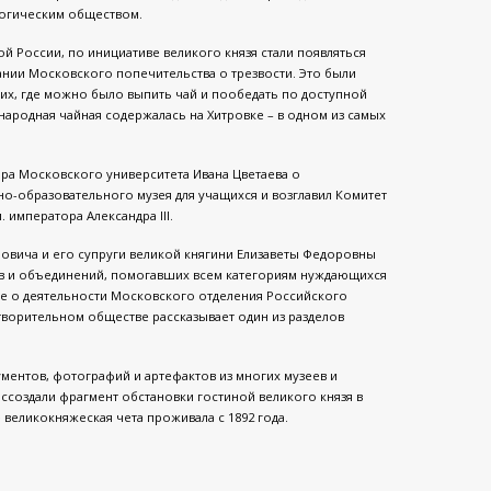
логическим обществом.
ной России, по инициативе великого князя стали появляться
ании Московского попечительства о трезвости. Это были
чих, где можно было выпить чай и пообедать по доступной
народная чайная содержалась на Хитровке – в одном из самых
а Московского университета Ивана Цветаева о
о-образовательного музея для учащихся и возглавил Комитет
 императора Александра III.
овича и его супруги великой княгини Елизаветы Федоровны
тв и объединений, помогавших всем категориям нуждающихся
кже о деятельности Московского отделения Российского
творительном обществе рассказывает один из разделов
ментов, фотографий и артефактов из многих музеев и
оссоздали фрагмент обстановки гостиной великого князя в
 великокняжеская чета проживала с 1892 года.