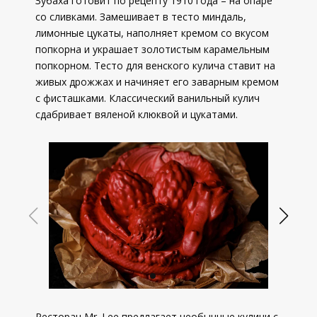
Зубаха готовит по рецепту 1910 года – на опаре
со сливками. Замешивает в тесто миндаль,
лимонные цукаты, наполняет кремом со вкусом
попкорна и украшает золотистым карамельным
попкорном. Тесто для венского кулича ставит на
живых дрожжах и начиняет его заварным кремом
с фисташками. Классический ванильный кулич
сдабривает вяленой клюквой и цукатами.
Ресторан Mr. Lee предлагает необычные куличи с