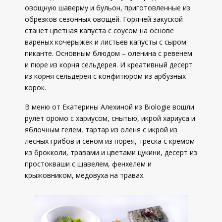
овощную шаверму и бульон, приготовленные из
обрезков сезонных овощей. Горячей закуской
станет цветная капуста с соусом на основе
вареных кочерыжек и листьев капусты с сыром
пиканте. Основным блюдом – оленина с ревенем
и пюре из корня сельдерея. И креативный десерт
из корня сельдерея с конфитюром из арбузных
корок.
В меню от Екатерины Алехиной из Biologie вошли
рулет оромо с хариусом, снытью, икрой хариуса и
яблочным гелем, тартар из оленя с икрой из
лесных грибов и сеном из порея, треска с кремом
из брокколи, травами и цветами цукини, десерт из
простокваши с щавелем, фенхелем и
крыжовником, медовуха на травах.