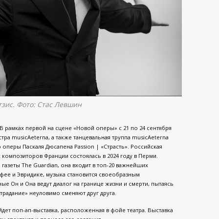
зис. Фото: Стас Левшин
 В рамках первой на сцене «Новой оперы» с 21 по 24 сентября
тра musicAeterna, а также танцевальная труппа musicAeterna
оперы Паскаля Дюсапена Passion | «Страсть». Российская
композиторов Франции состоялась в 2024 году в Перми.
 газеты The Guardian, она входит в топ-20 важнейших
рфее и Эвридике, музыка становится своеобразным
 Он и Она ведут диалог на границе жизни и смерти, пытаясь
традание» неуловимо сменяют друг друга.
дет поп-ап-выставка, расположенная в фойе театра. Выставка