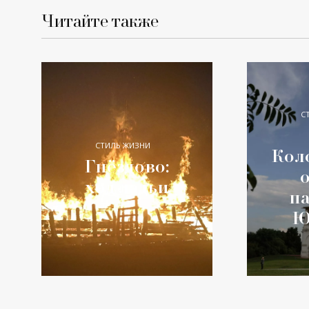
Читайте также
С
СТИЛЬ ЖИЗНИ
Кол
Гнёздово:
ход ладьи
п
Ю