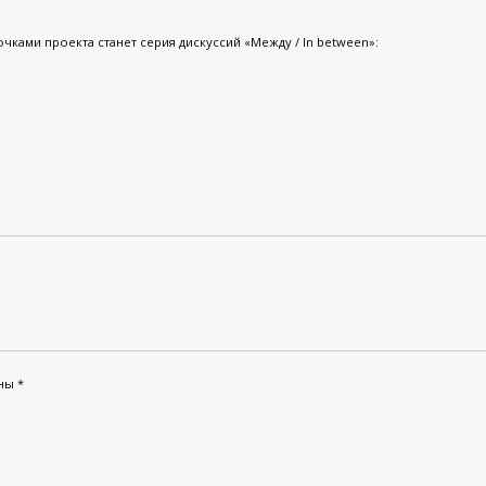
ками проекта станет серия дискуссий «Между / In between»:
ены
*