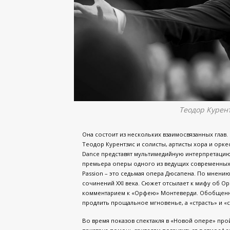
Теодор Курент
Она состоит из нескольких взаимосвязанных глав.
Теодор Курентзис и солисты, артисты хора и оркес
Dance представят мультимедийную интерпретацию 
премьера оперы одного из ведущих современных 
Passion – это седьмая опера Дюсапена. По мнению
сочинений XXI века. Сюжет отсылает к мифу об О
комментарием к «Орфею» Монтеверди. Обобщенные
продлить прощальное мгновенье, а «страсть» и «с
Во время показов спектакля в «Новой опере» прой