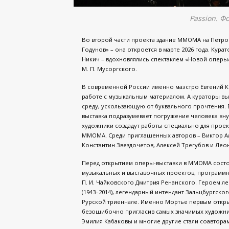
Passion. Ф
Во второй части проекта здание ММОМА на Петров
Годунов» – она откроется в марте 2026 года. Ку
Никич – вдохновлялись спектаклем «Новой оперы»
М. П. Мусоргского.
В современной России именно маэстро Евгений Ко
работе с музыкальным материалом. А кураторы вы
среду, ускользающую от буквального прочтения. Е
выставка подразумевает погружение человека вн
художники создадут работы специально для проект
ММОМА. Среди приглашенных авторов – Виктор Али
Константин Звездочетов, Алексей Трегубов и Лео
Перед открытием оперы-выставки в ММОМА состоит
музыкальных и выставочных проектов, программн
П. И. Чайковского Дмитрия Ренанского. Героем л
(1943–2014), легендарный интендант Зальцбургско
Рурской триеннале. Именно Мортье первым откры
безошибочно пригласив самых значимых художник
Эмилия Кабаковы и многие другие стали соавтор