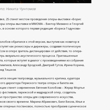
ото: Никита Чунтомов
ке, 25 станет местом проведения оперы-выставки «Борис
раторы оперы-выставки в ММОМА – Виктор Мизиано и Георгий
, в основе которого первая редакция «Бориса Годунова»
лобов обратился к этой версии, выступив как новатор в
ступят как режиссеры и дирижеры, создавая поэтическую
сли в опере зритель дистанцирован от действия, то опера-
утрь визуально-акустического процесса. Приглашенные
а, которые вступят в диалог с произведениями из собрания
мпиев, Александр Бродский, Дмитрий Гутов, Ирина Корина,
нид Тишков.
ся лекция театроведа, музыкального критика, куратора
ого директора Пермского театра оперы и балета им.
екции станет современник Евгения Колобова – Жерар Мортье
го фестиваля, парижской и мадридской опер, создатель
л пространство оперы для современного искусства,
ов своего времени. Марина Абрамович, Билл Виола, Илья и
ами оперных постановок, полностью преобразив сценическое