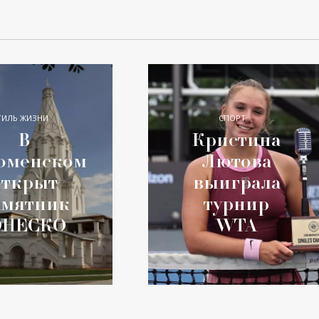
ТИЛЬ ЖИЗНИ
СПОРТ
В
Кристина
оменском
Лютова
открыт
выиграла
амятник
турнир
НЕСКО
WTA