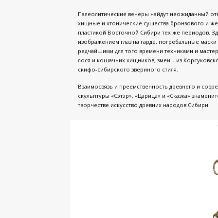
Палеолитические венеры найдут неожиданный отк
хищные и хтонические существа бронзового и жел
пластикой Восточной Сибири тех же периодов. Зд
изображением глаз на гарде, погребальные маск
редчайшими для того времени техниками и масте
лося и кошачьих хищников, змеи – из Корсуковск
скифо-сибирского звериного стиля.
Взаимосвязь и преемственность древнего и совр
скульптуры «Сэтэр», «Царица» и «Сказка» знамен
творчестве искусство древних народов Сибири.