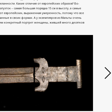
деланности. Какие отличия от европейских образов? Во-
туэток – самая большая порядка 15 см в высоту, а самые
е от европейских, выраженная умеренность, потому что все
нные в своих формах. А у экземпляров из Мальты очень
им конкретный портрет женщины, жившей много десятков