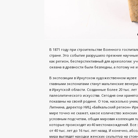
В 1871 году при строительстве Военного госпитал
стране. Это событие разрушило прежние научные
как регион, бесперспективный для археологии: у
океана в древности были безлюдны, а потому не и
В экспозиции в Иркутском художественном музее 
главными экспонатами станут мальтинские венеры
в Иркутской области. Созданные более 20 тыс. ле
палеолитического искусства. Сегодня они хранятся
показаны на своей родине. О том, насколько уник
Липнина, директор НИЦ «Байкальский регион» Ирк
мире точно не скажет, какое количество женских
условным подсчетам, общая мировая коллекция па
которые происходят из 40 местонахождений. Все 
от 40 тыс. лет до 16 тыс. лет назад. И конечно, 
мира выглядят находки женских скульптур на стоян