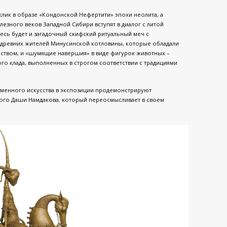
лик в образе «Кондонской Нефертити» эпохи неолита, а
езного веков Западной Сибири вступят в диалог с литой
есь будет и загадочный скифский ритуальный меч с
и древних жителей Минусинской котловины, которые обладали
рством, и «шумящие навершия» в виде фигурок животных –
ого клада, выполненных в строгом соответствии с традициями
еменного искусства в экспозиции продемонстрируют
итого Даши Намдакова, который переосмысливает в своем