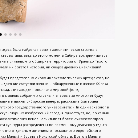
я здесь была найдена первая палеолитическая стоянка в
 стереотипы, ведь до этого момента Сибирь воспринималась
ченые считали, что обширные территории от Урала до Тихого
мели ни богатой истории, ни следов древних цивилизаций.
будет представлено около 40 археологических артефактов, но
 – древние статуэтки женщин, обнаруженные в начале ХХ века
т назад, эти находки пополнили мировой фонд
 в главных собраниях страны и впервые за много лет будут
альны и важны сибирские венеры, рассказала Екатерина
утского государственного университета: «Ни один археолог в
 скульптурных изображений сегодня существует, но, по самым
леолитических венер насчитывает более 250 экземпляров,
эти культуры распределены по временному диапазону где-то
абсолютно отдельным явлением от остального европейского
ках Мальта́ и Буреть в Иркутской области. Всего в Мальте