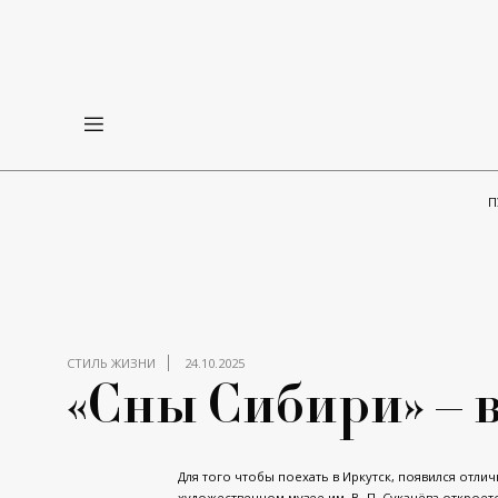
П
СТИЛЬ ЖИЗНИ
24.10.2025
«Сны Сибири» – 
Для того чтобы поехать в Иркутск, появился отли
художественном музее им. В. П. Сукачёва откро