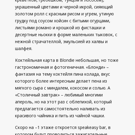
украшенный цветами и черной икрой, сияющий
золотом ролл с красным рисом и угрем, утиную
грудку под соусом хойсин с битыми огурцами,
листьями романо и крошкой из фисташки и
десертные ньокки в форме маленьких тыковок, с
нежной страчателлой, эмульсией из халвы и
шалфея.
Коктейльная карта в Blondie небольшая, но тоже
гастрономичная и фотогеничная. «Блонди» –
фантазия на тему коктейля пина колада, вкус
которого более интересным делает пена из
мягкого сыра с миндалем, кокосом и солью. А
«Столичный завтрак» – любимый многими
апероль, но на этот раз с облепихой, который
предлагается самостоятельно наливать из
красивого чайника и пить из чайной чашки.
Скоро на –1 этаже откроется speakeasy bar, в
котором будут проводиться зажигательные