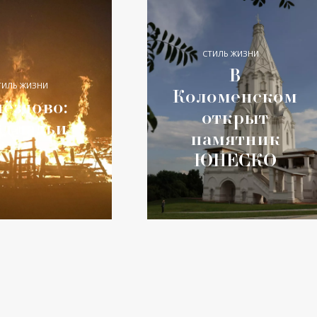
СТИЛЬ ЖИЗНИ
В
ТИЛЬ ЖИЗНИ
Коломенском
ёздово:
открыт
од ладьи
памятник
ЮНЕСКО