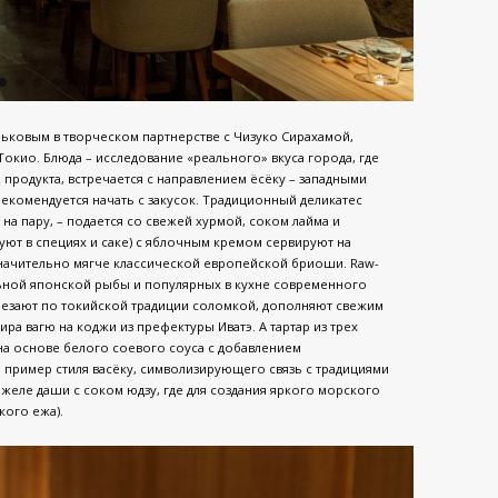
ковым в творческом партнерстве с Чизуко Сирахамой,
окио. Блюда – исследование «реального» вкуса города, где
 продукта, встречается с направлением ёсёку – западными
екомендуется начать с закусок. Традиционный деликатес
на пару, – подается со свежей хурмой, соком лайма и
уют в специях и саке) с яблочным кремом сервируют на
начительно мягче классической европейской бриоши. Raw-
ьной японской рыбы и популярных в кухне современного
арезают по токийской традиции соломкой, дополняют свежим
ра вагю на коджи из префектуры Иватэ. А тартар из трех
на основе белого соевого соуса с добавлением
 пример стиля васёку, символизирующего связь с традициями
желе даши с соком юдзу, где для создания яркого морского
кого ежа).