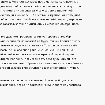
ктике района Азабу. А также паста ментайко со сливочным
 влияния крайне популярной в Японии итальянской кухни на
ит отметить «Империал вагю сёю рамен» с фирменной
из говядины или жареный рис тяхан с мраморной говядиной.
трибьют знаменитому блюду отеля Imperial: вырезку маринуют
под карамелизованной «шапкой» из медленно обжаренного
в отдельном пространстве минус первого этажа бар.
кио сменяются панорамой на Фудзи-сан или Японское море.
евадного родились из поездки в Токио и сочетают в себе
идеальное начало дня в районе Уэно: нежный коньячно-
 легкий и вдохновляющий завтрак. А Gonpachi – яркое
 в квартал Роппонги, прямиком в атмосферу одноименного
саке поражает разнообразием – от изысканных саке по бокалам
оторой великие вина вступают в диалог с японской кухней,
разным посольством современной японской культуры:
ьный японский джаз и произведения культового композитора