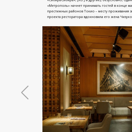
«Метрополь» начнет принимать гостей в конце ма
престижных районов Токио – месту проживания з
проекта ресторатора вдохновила его жена Чизуко