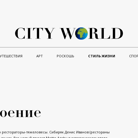
УТЕШЕСТВИЯ
АРТ
РОСКОШЬ
СТИЛЬ ЖИЗНИ
СПО
роение
 рестораторы-тяжеловесы. Сибиряк Денис Иванов (рестораны
н из них. Его новый проект Motto Azabu в историческом отеле