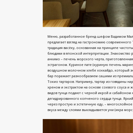
Меню, разработанное бренд-шефом Вадимом Маль
предлагает взгляд на гастрономию современного Т
традиция васёку, основанная на принципе чистоты
блюдами в японской интерпретации. Знакомство р
анкимо – печень морского черта, приготовленная 
эстрагоном. Куриное пате (куриную печень марин
воздушном молочном хлебе хоккайдо, который з
бар поражает разнообразием сашими из премиал
Токио тартаров. Например, тартар из говядины н
хреном и экстрактом на основе соевого соуса и жи
видов тунца подают с черной икрой и сабайоном 
дегидрированного копченого сердца тунца. Яркий
через простую и эстетичную еду, – многослойное 
вкуса между слоями выкладывается уни (икра морс