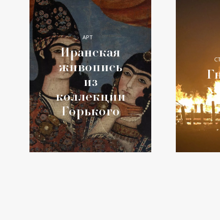
АРТ
Иранская
С
живопись
Гн
из
х
коллекции
Горького