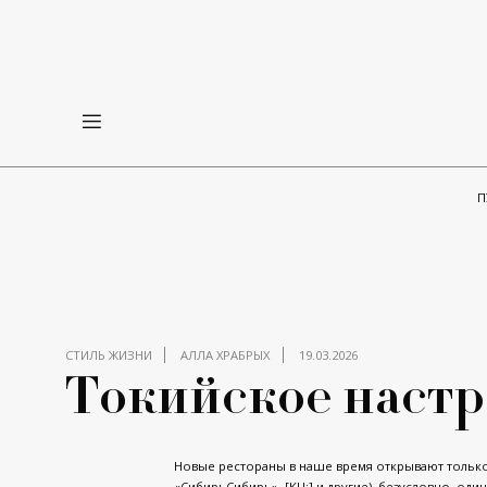
П
СТИЛЬ ЖИЗНИ
АЛЛА ХРАБРЫХ
19.03.2026
Токийское наст
Новые рестораны в наше время открывают только
«СибирьСибирь», [KU:] и другие), безусловно, оди