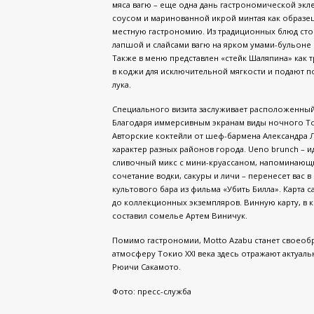
мяса вагю – еще одна дань гастрономической экле
соусом и маринованной икрой минтая как образец
местную гастрономию. Из традиционных блюд сто
лапшой и слайсами вагю на ярком умами-бульоне 
Также в меню представлен «стейк Шаляпина» как 
в коджи для исключительной мягкости и подают 
лука.
Специального визита заслуживает расположенный 
Благодаря иммерсивным экранам виды ночного То
Авторские коктейли от шеф-бармена Александра Л
характер разных районов города. Ueno brunch – 
сливочный микс с мини-круассаном, напоминающий
сочетание водки, сакуры и личи – перенесет вас
культового бара из фильма «Убить Билла». Карта 
до коллекционных экземпляров. Винную карту, в к
составил сомелье Артем Виничук.
Помимо гастрономии, Motto Azabu станет своеоб
атмосферу Токио XXI века здесь отражают актуал
Рюичи Сакамото.
Фото: пресс-служба