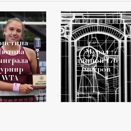
СПОРТ
ристина
АРТ
Лютова
Мурал
ыиграла
длиной 176
турнир
метров
WTA