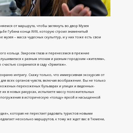
оняемся от маршрута, чтобы заглянуть во двор Музея
ьбе Губина конца XVIII, которую строил знаменитый
е музея – масса чудесных скульптур, и у них тоже есть свои
.
ного кольца. Закроем глаза и перенесемся в прежние
ислушиваемся к разным эпохам и разным городским «жителям»,
 счастью сохранился в саду «Эрмитаж».
сохраню интригу. Скажу только, что иммерсивная экскурсия от
 для всех органов чувств, включая воображение. Вы не только
ы хоженых-перехоженых бульварах и улицах и виденных-
е их в новых ракурсах, испытаете массу положительных
 погружения в историческую «толщу» яркой и насыщенной
дке», которая не перестает радовать туристов новыми
едлагает несколько маршрутов, к тому же ждет вас в Тюмени,