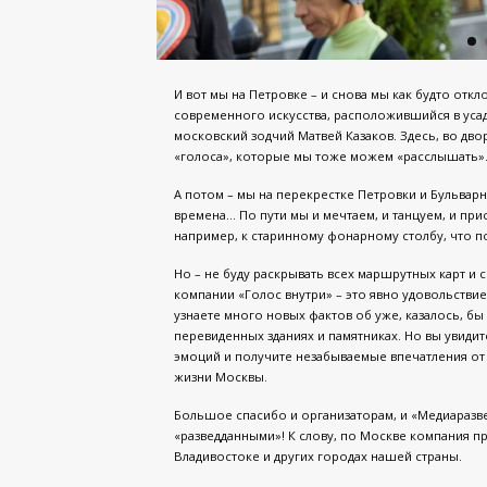
И вот мы на Петровке – и снова мы как будто откл
современного искусства, расположившийся в усад
московский зодчий Матвей Казаков. Здесь, во двор
«голоса», которые мы тоже можем «расслышать»
А потом – мы на перекрестке Петровки и Бульвар
времена… По пути мы и мечтаем, и танцуем, и пр
например, к старинному фонарному столбу, что по
Но – не буду раскрывать всех маршрутных карт и 
компании «Голос внутри» – это явно удовольствие
узнаете много новых фактов об уже, казалось, б
перевиденных зданиях и памятниках. Но вы увидит
эмоций и получите незабываемые впечатления от
жизни Москвы.
Большое спасибо и организаторам, и «Медиаразве
«разведданными»! К слову, по Москве компания пр
Владивостоке и других городах нашей страны.