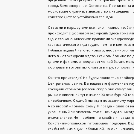
город, Замоскворечье, Остоженка, Пречистенка 
московские окраины, а знакомство с наследием 
советской) стало устойчивым трендом.
С темами и маршрутами все ясно – налицо изобил
происходит с форматом экскурсий? Здесь тоже я
гид, с его каноническими правилами экскурсоведен
харизматического гида трудно чем-то и кем-то за
Публике подавай чего-то нового, необычного, как
чего вы от экскурсии ждете? Если вам больше по 
датами и фактами, а предлагает четкий баланс ме
сюрпризы и готовы включиться в игру, то проект «
Как это происходит? Не будем полностью спойлер
Центральном рынке. Вы надеваете фирменные науш
соседним столиком (совсем скоро они станут ваши
рынка и кипевшей тут в начале XX века бурной т
с необычным. С одной мы идем по заданному мар
А со второй – ломаем схему. И правда – слава от н
украшенный в исламском стиле. Почему-то никогд
внимательнее. Нет проблем – а давайте и правда 
Константинопольском патриаршем подворье. Ведь 
как бы обнимающих небольшой, но очень значимы