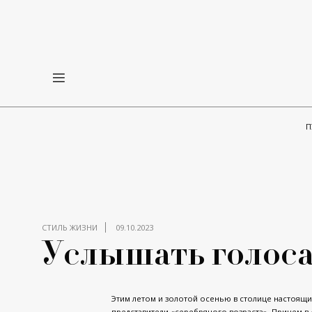
П
СТИЛЬ ЖИЗНИ
09.10.2023
Услышать голос
Этим летом и золотой осенью в столице настоящи
представители «серебряного возраста». Причем в 