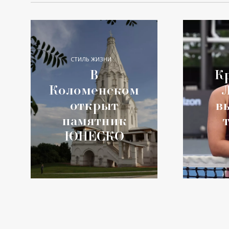
СТИЛЬ ЖИЗНИ
В
К
Коломенском
открыт
в
памятник
ЮНЕСКО