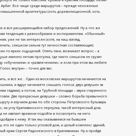
и Арбат. Все чаще среди маршрутов – прежде нехоженые
промышленной архитектуры (хоть дореволюционной, хоть
ие и все расширяющийся набор предложений. Ну а что же
вная тенденция к разнообразию и экспериментам. «Обычный»
ия, уже не так интересен (хотя, на наш взгляд,
менить, слишком сильна тут личностная составляющая).
их-то ярких ощущений. Опять-таки, возникает вопрос – а
душе именно легкая прогулка, где никто слишком не грузит
жду «обучением» и «развлечением»; и если при этом вы любите
Голос внутри» – точно для вас.
ить, и все же… Один из московских маршрутов начинается на
ники, и вдруг начинаете слышать голоса: двух девушек за
ми гидами), а потом, на Трубной площади – звуки старинного
орговли. Две прекрасные девушки – словно борьба привычного
шруту и изучаем дома по обе стороны Петровского бульвара.
ас, на углу Крапивинского переулка, такой интересный дом,
а не хватает времени подойти и посмотреть на него
подойдем к нему. И так мы оказываемся на бывшем
это не один только угловой дом, а целый комплекс зданий,
й храм Сергея Радонежского в Крапивниках. Ну а пройдя