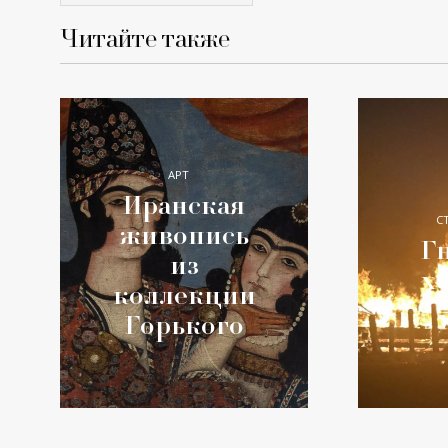
Читайте также
АРТ
Иранская
С
живопись
Гн
из
х
коллекции
Горького