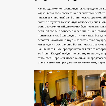
Как продолжение традиции детских праздников, к
«Архангельское» совместно с агентством Bell’Arte
января выставочный зал Ботанических оранжерей
гости погрузятся в сказочную атмосферу снежного
сопровождении зайцев можно будет увидеть, как п
ледяной горки, провести эксперименты в снежной 
появилась у нас больше десяти лет назад. Все дети
делается, каков он на вкус, – рассказывают соучр
мы увидели пространство Ботанических оранжере
нашли идеальное пространство для такого авторск
до 11 лет. Каждый пойдет по своему маршруту и п
захочется. Впрочем, после окончания представле
станет семейная прогулка по заснеженному парку