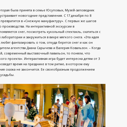
оторая была принята в семье Юсуповых, Музей-заповедник
 устраивает новогодние представления. С 17 декабря по 8
 превратится в «Снежную мануфактуру». С первых же шагов
 производства. На интерактивной экскурсии в
оявляется снег, посмотреть кукольный спектакль, скатиться с
лаборатории и закружиться в вихре мягкого снега. «Эта идея
 любят фантазировать о том, откуда берется снег и как он
едители агентства Диана Сарычева и Валерия Ковальзон. – Когда
й, современный выставочный павильон, то поняли, что
ого проекта». Интерактивная игра будет интересна детям от 3
роведет время на празднике в том ритме, в котором ему
ния сказка не закончится. Ее своеобразным продолжением
 усадьбы.