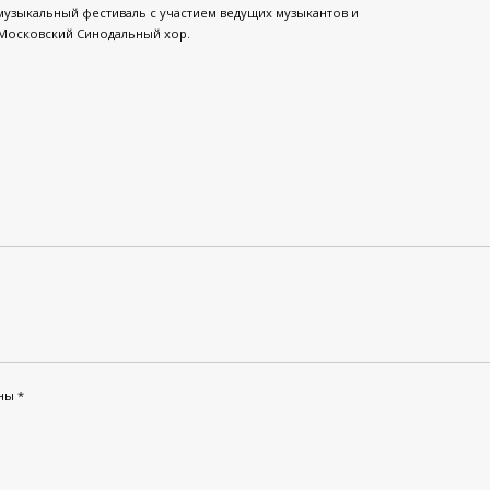
музыкальный фестиваль с участием ведущих музыкантов и
т Московский Синодальный хор.
ены
*