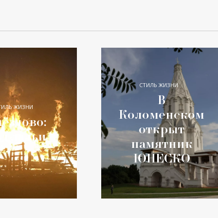
СТИЛЬ ЖИЗНИ
В
ТИЛЬ ЖИЗНИ
Коломенском
ёздово:
открыт
од ладьи
памятник
ЮНЕСКО