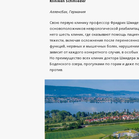
Kliniken Schmieder
Алленсбах, Германия
Свою первую клинику профессор Фридрих Шмидер о
основоположников неврологической реабилитаци
него шесть клиник, где оказывают помощь пацие
тяжести, включая осложнения после перенесенног
функций, нервных и мышечных болях, нарушении 
зависит от каждого конкретного случая, в особых
Но преимущество всех клиник доктора Шмидера з
Боденского озера, прогулками по горам и даже п
против.