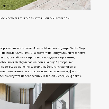
льное место для занятий дыхательной гимнастикой и
доровления по системе Франца Майера – в центре Verba Mayr
ие после COVID-19». Она состоит из консультаций терапевта
легких, разработки нутритивной поддержки организма,
я обоняния, ReOxy-терапии, повышающей резервные
перегрузок, лечения светом и работы с психологом и
ачают медикаменты, которые позволят усилить эффект от
 рекомендуется переболевшим в легкой и средней формах.