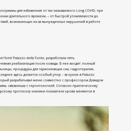
рограммы для избавления от так называемого Long COVID, при
ении длительного времени, – от быстрой утомляемости до
ствий, возникающих из-за вынужденных нарушений в работе
 Hotel Palazzo della Fonte, разработали пять
невная реабилитация после ковида. В нее входят: полный
льницы, процедуры для гармонизации сна, гидротерапия,
леднее здесь делается особый упор – за кухню в Palazzo
оторый разрабатывал меню совместно с профессором Дэвидом
иям, связанным с геронтологией. Согласно практическому
рскому протоколу клиники показатели крови меняются в