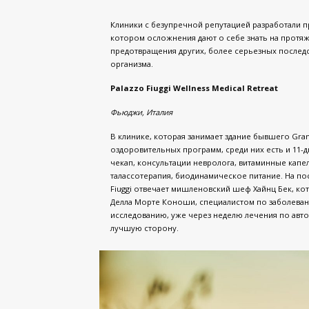
Клиники с безупречной репутацией разработали п
котором осложнения дают о себе знать на протяж
предотвращения других, более серьезных послед
организма.
Palazzo Fiuggi Wellness Medical Retreat
Фьюджи
,
Италия
В клинике, которая занимает здание бывшего Grand
оздоровительных программ, среди них есть и 11-д
чекап, консультации невролога, витаминные капе
талассотерапия, биодинамическое питание. На пос
Fiuggi отвечает мишленовский шеф Хайнц Бек, к
Делла Морте Коноши, специалистом по заболеван
исследованию, уже через неделю лечения по авто
лучшую сторону.