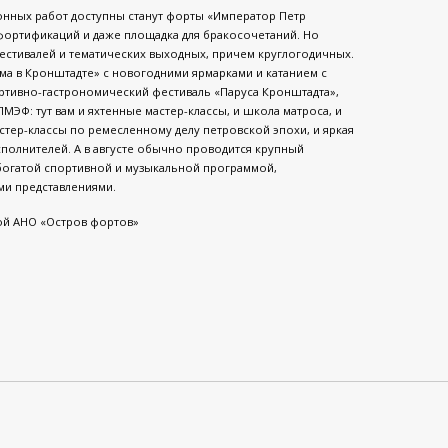
нных работ доступны станут форты «Император Петр
фортификаций и даже площадка для бракосочетаний. Но
естивалей и тематических выходных, причем круглогодичных.
има в Кронштадте» с новогодними ярмарками и катанием с
ртивно-гастрономический фестиваль «Паруса Кронштадта»,
ЭФ: тут вам и яхтенные мастер-классы, и школа матроса, и
астер-классы по ремесленному делу петровской эпохи, и яркая
полнителей. А в августе обычно проводится крупный
 богатой спортивной и музыкальной программой,
ми представлениями.
ой АНО «Остров фортов»