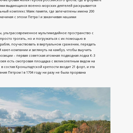
иями выдающихся военно-морских деятелей раскрывается
ный комплекс Маяк памяти, где запечатлены имена 200
ачиная с эпохи Петра I и заканчивая нашими
вы, ультрасовременное мультимедийное пространство с
росто трогать, но и погружаться с их помощью в
рабля, поучаствовать в виртуальном сражении, передать
 кают-компании и заглянуть на камбуз, чтобы выучить
озиции – первая советская атомная подводная лодка К-3
узея есть смотровая площадка с великолепным видом на
 в состав Кронштадтской крепости входит 21 форт, и эта
ия Петром I в 1704 году ни разу не была прорвана