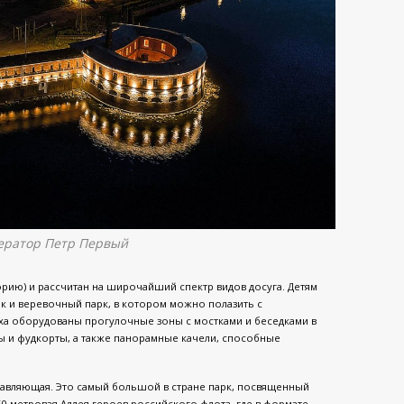
ератор Петр Первый
торию) и рассчитан на широчайший спектр видов досуга. Детям
рк и веревочный парк, в котором можно полазить с
ха оборудованы прогулочные зоны с мостками и беседками в
ы и фудкорты, а также панорамные качели, способные
тавляющая. Это самый большой в стране парк, посвященный
0-метровая Аллея героев российского флота, где в формате