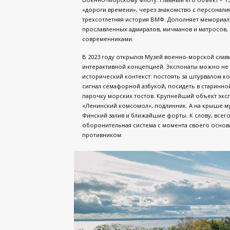
«дороги времени», через знакомство с персонал
трехсотлетняя история ВМФ. Дополняет мемориаль
прославленных адмиралов, мичманов и матросов, н
современниками.
В 2023 году открылся Музей военно-морской сла
интерактивной концепцией. Экспонаты можно не п
исторический контекст: постоять за штурвалом ко
сигнал семафорной азбукой, посидеть в старинной
парочку морских тостов. Крупнейший объект эксп
«Ленинский комсомол», подлинник. А на крыше м
Финский залив и ближайшие форты. К слову, всего
оборонительная система с момента своего основан
противником.