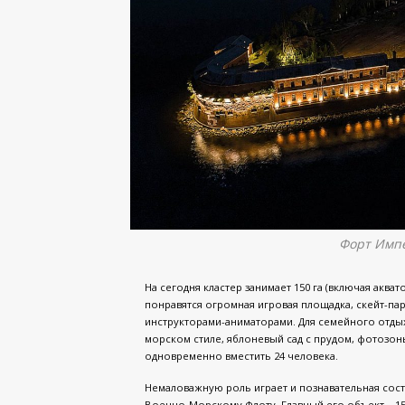
Форт Имп
На сегодня кластер занимает 150 га (включая аква
понравятся огромная игровая площадка, скейт-па
инструкторами-аниматорами. Для семейного отды
морском стиле, яблоневый сад с прудом, фотозон
одновременно вместить 24 человека.
Немаловажную роль играет и познавательная сос
Военно-Морскому Флоту. Главный его объект – 15