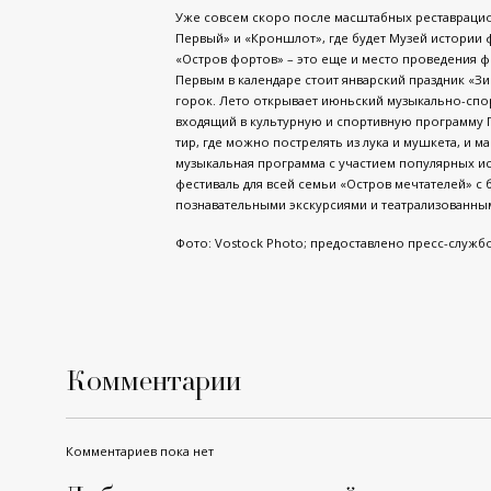
Уже совсем скоро после масштабных реставрацио
Первый» и «Кроншлот», где будет Музей истории 
«Остров фортов» – это еще и место проведения ф
Первым в календаре стоит январский праздник «З
горок. Лето открывает июньский музыкально-спо
входящий в культурную и спортивную программу ПМ
тир, где можно пострелять из лука и мушкета, и м
музыкальная программа с участием популярных ис
фестиваль для всей семьи «Остров мечтателей» с
познавательными экскурсиями и театрализованны
Фото:
Vostock Photo
; предоставлено пресс-служб
Комментарии
Комментариев пока нет