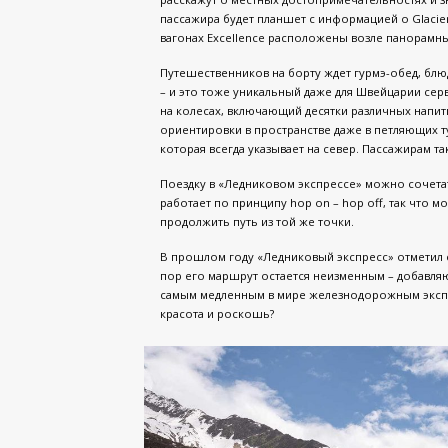
пассажира будет планшет с информацией о Glacier
вагонах Excellence расположены возле панорамн
Путешественников на борту ждет гурмэ-обед, блюд
– и это тоже уникальный даже для Швейцарии серв
на колесах, включающий десятки различных напит
ориентировки в пространстве даже в петляющих ту
которая всегда указывает на север. Пассажирам т
Поездку в «Ледниковом экспрессе» можно сочетать
работает по принципу hop on – hop off, так что 
продолжить путь из той же точки.
В прошлом году «Ледниковый экспресс» отметил св
пор его маршрут остается неизменным – добавляю
самым медленным в мире железнодорожным экспре
красота и роскошь?