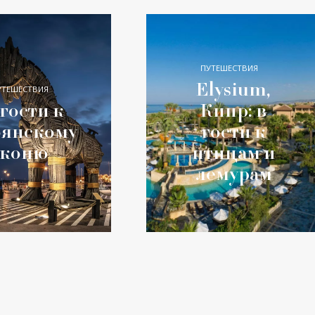
ПУТЕШЕСТВИЯ
Elysium,
УТЕШЕСТВИЯ
 гости к
Кипр: в
оянскому
гости к
коню
птицам и
лемурам