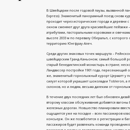
В Швейцарии после годовой паузы, вызванной пан
Express). Знаменитый панорамный поезд снова к
проходит через исторические города и деревни с о
окном сменяют друг друга красивейшие пейзажи – 
атрибутами, пасторальными коровками и овечками
высоте 2033 м по перевалу Оберальп, с которог
территорию Юнгфрау-Алеч.
Среди других знаковых точек маршрута – Рейнско
швейцарским Гранд-Каньоном; самый большой ро
старый бенедиктинский монастырь в стране; неск
Ландвассер постройки 1901 года, пересекающий о
же, знаменитый горнолыжный курорт Церматт у 
силуэт которой украшает шоколадки Tobleron, а
склонов, но и людям, весьма далеким от горнолы
В течение двух последних лет был обновлен дизай
второму классам обслуживания добавятся вагоны
железных дорогах. Новшество планировали ввести
ощущается уже на посадке – всех пассажиров клас
консьерж. Он же позаботится о регистрации и баг
пассажиров будет развлекать команда проводник
расскажут о местных достопримечательностях и з