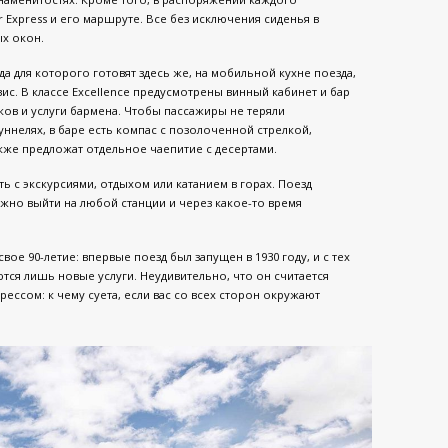
 Express и его маршруте. Все без исключения сиденья в
ых окон.
а для которого готовят здесь же, на мобильной кухне поезда,
ис. В классе Excellence предусмотрены винный кабинет и бар
ков и услуги бармена. Чтобы пассажиры не теряли
ннелях, в баре есть компас с позолоченной стрелкой,
акже предложат отдельное чаепитие с десертами.
 с экскурсиями, отдыхом или катанием в горах. Поезд
можно выйти на любой станции и через какое-то время
ое 90-летие: впервые поезд был запущен в 1930 году, и с тех
тся лишь новые услуги. Неудивительно, что он считается
ссом: к чему суета, если вас со всех сторон окружают