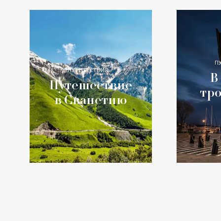
П
ПУТЕШЕСТВИЯ
В
Путешествие
тр
в Сванетию