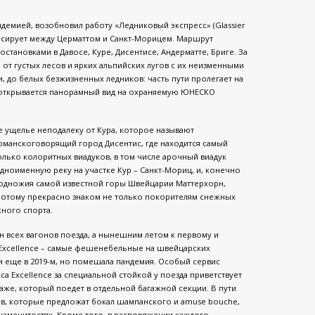
демией, возобновил работу «Ледниковый экспресс» (Glassier
урсирует между Церматтом и Санкт-Морицем. Маршрут
становками в Давосе, Куре, Дисентисе, Андерматте, Бриге. За
от густых лесов и ярких альпийских лугов с их неизменными
, до белых безжизненных ледников: часть пути пролегает на
о открывается панорамный вид на охраняемую ЮНЕСКО
е ущелье неподалеку от Кура, которое называют
манскоговорящий город Дисентис, где находится самый
олько колоритных виадуков, в том числе арочный виадук
дноименную реку на участке Кур – Санкт-Мориц, и, конечно
подножия самой известной горы Швейцарии Маттерхорн,
 потому прекрасно знаком не только покорителям снежных
жного спорта.
н всех вагонов поезда, а нынешним летом к первому и
 Excellence – самые фешенебельные на швейцарских
 еще в 2019-м, но помешала пандемия. Особый сервис
са Excellence за специальной стойкой у поезда приветствует
аже, который поедет в отдельной багажной секции. В пути
ов, которые предложат бокал шампанского и amuse bouche,
наменитостях. Кроме того, в распоряжении каждого