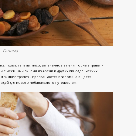
Гапама
а, толма, гапама, мясо, запеченное в печи, горные травы и
ии с местными винами из Арени и других винодельческих
ком зимние трапезы превращаются в запоминающееся
 идей для нового небанального путешествия.