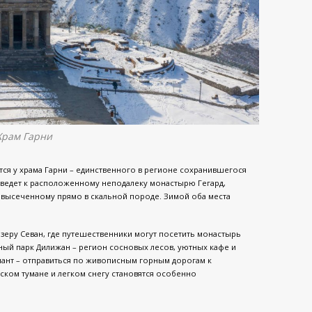
Храм Гарни
ся у храма Гарни – единственного в регионе сохранившегося
 ведет к расположенному неподалеку монастырю Гегард,
высеченному прямо в скальной породе. Зимой оба места
озеру Севан, где путешественники могут посетить монастырь
ьный парк Дилижан – регион сосновых лесов, уютных кафе и
ант – отправиться по живописным горным дорогам к
ском тумане и легком снегу становятся особенно