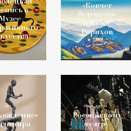
родецкая
«Ковчег
спись в
будущего»
Музее
в Музее
ративного
Рерихов
кусства
АРТ
СТИЛЬ ЖИЗНИ
хождение»
Российскому
адимира
театру