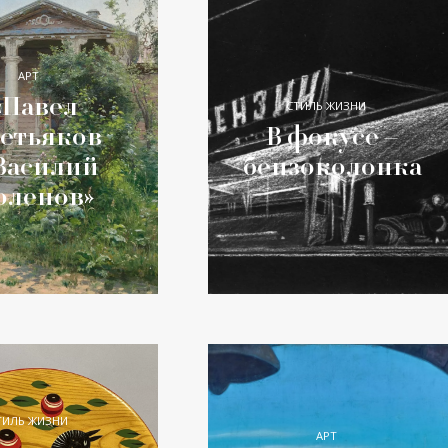
АРТ
«Павел
СТИЛЬ ЖИЗНИ
етьяков
В фокусе –
Василий
бензоколонка
оленов»
ТИЛЬ ЖИЗНИ
АРТ