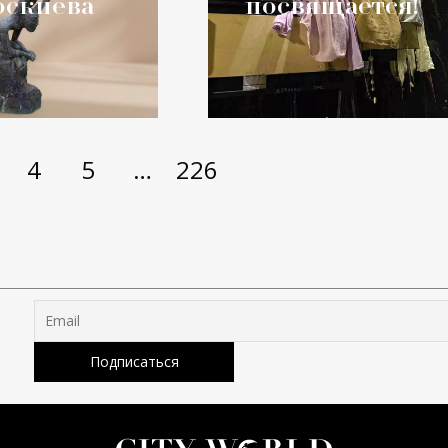
оскиева
посвящается!
4
5
…
226