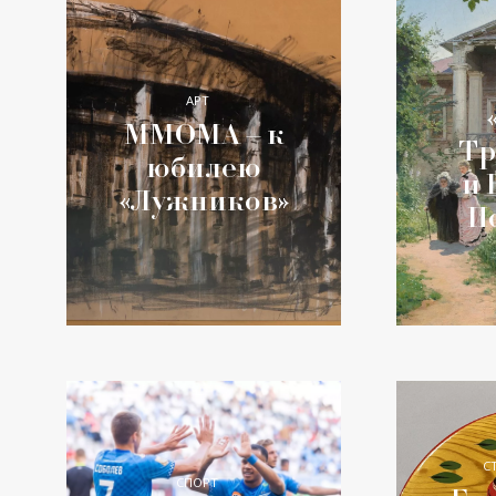
АРТ
ММОМА – к
Тр
юбилею
и 
«Лужников»
П
С
СПОРТ