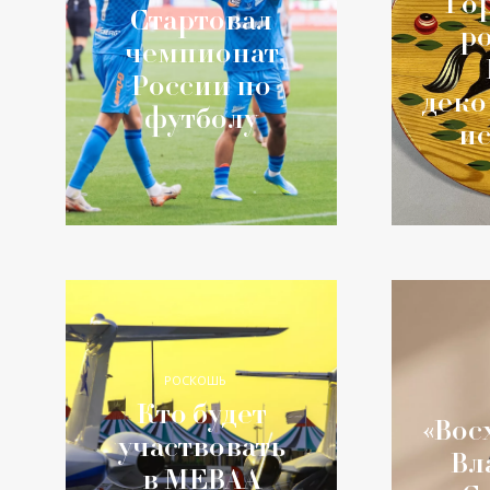
Го
Стартовал
ро
чемпионат
России по
деко
футболу
ис
РОСКОШЬ
Кто будет
«Вос
участвовать
Вл
в MEBAA