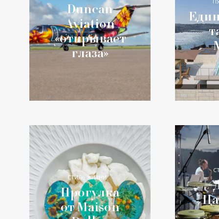
П
Duncan
Еди
Aviation
т
«открывает
глаза»
С
СТИЛЬ ЖИЗНИ
Прогулка
Ца
от Maison