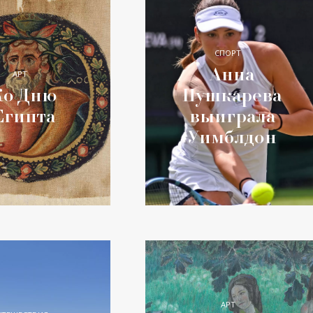
СПОРТ
Анна
АРТ
Ко Дню
Пушкарева
Египта
выиграла
Уимблдон
АРТ