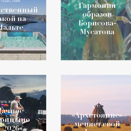
УТЕШЕСТВИЯ
Гармония
нственный
образов
акой на
Борисова-
Мальте
Мусатова
ТИЛЬ ЖИЗНИ
АРТ
Дачное
«Архстояние»
рицыно
меняет свой
– 2026»