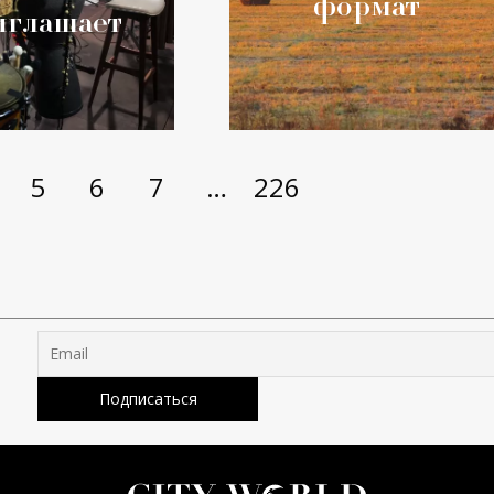
формат
иглашает
5
6
7
…
226