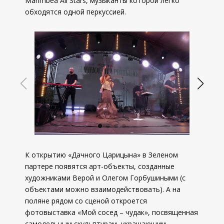
Marimbea All Stars, музыканты которой легко
обходятся одной перкуссией.
К открытию «Дачного Царицына» в Зеленом
партере появятся арт-объекты, созданные
художниками Верой и Олегом Горбушиными (с
объектами можно взаимодействовать). А на
поляне рядом со сценой откроется
фотовыставка «Мой сосед – чудак», посвященная
самодельным скульптурам, украшающим