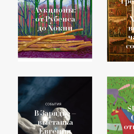
Тре
АРТ
Аукционы:
–
от Рубенса
X
до Хокни
в
ч
с
СОБЫТИЯ
S
В Зарядье –
выставка
от
Евгения