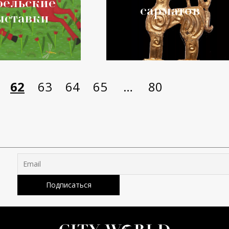
рельские
сарматов
ыставки
62
63
64
65
…
80