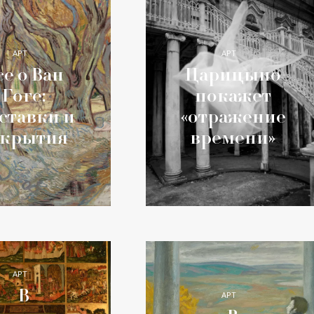
АРТ
АРТ
се о Ван
Царицыно
Гоге:
покажет
ставки и
«отражение
ткрытия
времени»
АРТ
В
АРТ