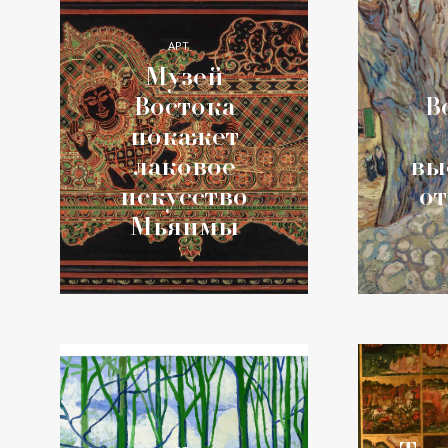
АРТ
Музей
В
Востока
покажет
вы
лаковое
о
искусство
Мьянмы