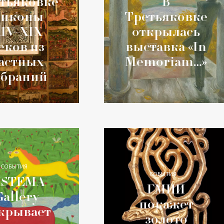
В
тьяковке
Третьяковке
 иконы
открылась
IV–XIX
выставка «In
еков из
Memoriam…»
астных
обраний
СОБЫТИЯ
СОБЫТИЯ
ISTEMA
ГМИИ
Gallery
покажет
крывает
золото